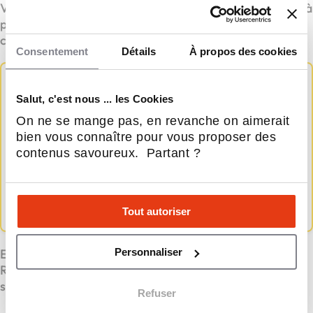
Vous ne savez pas par où commencer ? L’enseigne est là
pour vous guider. Prenez rendez-vous avec un
conseiller.
Consentement
Détails
À propos des cookies
À RETENIR
Salut, c'est nous ... les Cookies
On ne se mange pas, en revanche on aimerait
Une maison bien isolée reste jusqu’à 7°C plus fraîche en
bien vous connaître pour vous proposer des
été
contenus savoureux. Partant ?
Moins besoin de clim = plus d’économies
Des aides jusqu’à 90 % selon votre situation
Un accompagnement 100 % personnalisé avec TILKEO
Rénovation.
Tout autoriser
Et chez vous, on garde la fraîcheur ? TILKEO
Personnaliser
Rénovation s’engage à offrir un service de qualité qui
s’adapte aux besoins de chaque foyer.
Refuser