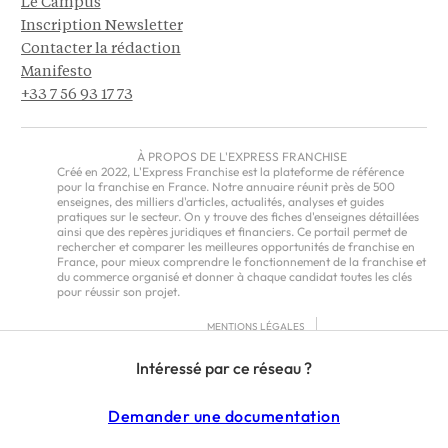
Le Campus
Inscription Newsletter
Contacter la rédaction
Manifesto
+33 7 56 93 17 73
À PROPOS DE L'EXPRESS FRANCHISE
Créé en 2022, L'Express Franchise est la plateforme de référence
pour la franchise en France. Notre annuaire réunit près de 500
enseignes, des milliers d'articles, actualités, analyses et guides
pratiques sur le secteur. On y trouve des fiches d'enseignes détaillées
ainsi que des repères juridiques et financiers. Ce portail permet de
rechercher et comparer les meilleures opportunités de franchise en
France, pour mieux comprendre le fonctionnement de la franchise et
du commerce organisé et donner à chaque candidat toutes les clés
pour réussir son projet.
MENTIONS LÉGALES
RGPD
Intéressé par ce réseau ?
CGU
CGV – EUROPE
Demander une documentation