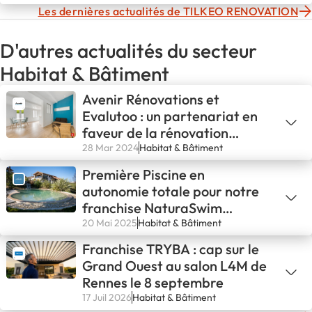
Les dernières actualités de TILKEO RENOVATION
D'autres actualités du secteur
Habitat & Bâtiment
Avenir Rénovations et
Evalutoo : un partenariat en
faveur de la rénovation
énergétique
28 Mar 2024
Habitat & Bâtiment
Première Piscine en
autonomie totale pour notre
franchise NaturaSwim
d’Avignon !💪
20 Mai 2025
Habitat & Bâtiment
Franchise TRYBA : cap sur le
Grand Ouest au salon L4M de
Rennes le 8 septembre
17 Juil 2026
Habitat & Bâtiment