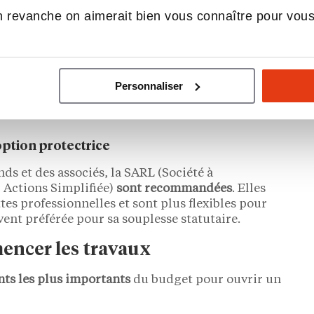
 revanche on aimerait bien vous connaître pour vou
ons fiscales et sociales majeures.
 entrepreneur) : l’option simplifiée
itiale d’un petit projet,
la micro-entreprise est
Personnaliser
al et social allégé
. Cependant, elle présente des
as si vous prévoyez
d’importants investissements
’option protectrice
ds et des associés, la SARL (Société à
r Actions Simplifiée)
sont recommandées
. Elles
es professionnelles et sont plus flexibles pour
uvent préférée pour sa souplesse statutaire.
mencer les travaux
ts les plus importants
du budget pour ouvrir un