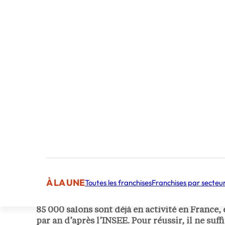
Publié par Camille Laur
Rédactrice Web
À LA UNE
Toutes les franchises
Franchises par secteu
Ouvrir un salon de coiffure en 2026, c’est ent
85 000 salons sont déjà en activité en France, 
par an d’après l’INSEE. Pour réussir, il ne suff