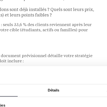
ons sont déjà installés ? Quels sont leurs prix,
s) et leurs points faibles ?
le : seuls 33,6 % des clients reviennent après leur
otre cible (étudiants, actifs ou familles) pour
Ce document prévisionnel détaille votre stratégie
oit inclure :
vices, positionnement prix ;
 ouvrir un salon de coiffure (investissements
el (chiffre d’affaires attendu), plan de
lement ;
Détails
, fidélisation, réseaux sociaux…
que
kies