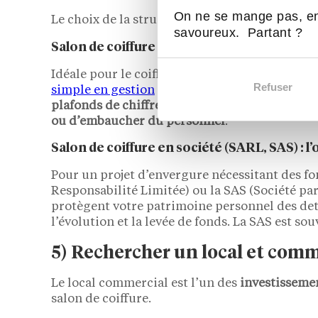
On ne se mange pas, en
Le choix de la structure légale a des implicati
savoureux. Partant ?
Salon de coiffure en micro-entreprise (auto
Idéale pour le coiffeur à domicile ou l’étape in
Refuser
simple en gestion
et bénéficie
d’un régime fisc
plafonds de chiffre d’affaires
et ne convient p
ou d’embaucher du personnel
.
Salon de coiffure en société (SARL, SAS) : l
Pour un projet d’envergure nécessitant des fon
Responsabilité Limitée) ou la SAS (Société pa
protègent votre patrimoine personnel des dett
l’évolution et la levée de fonds. La SAS est so
5) Rechercher un local et com
Le local commercial est l’un des
investissemen
salon de coiffure.