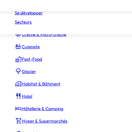
Réseaux
Commerce Associé
Se développer
Secteurs
Constructeur Piscines & Spas
Crèche & Micro-crèche
Cuisiniste
Fast-Food
Glacier
Habitat & Bâtiment
Halal
Hôtellerie & Camping
Hyper & Supermarchés