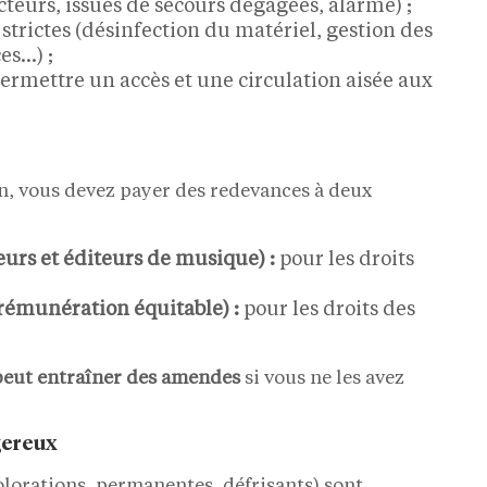
teurs, issues de secours dégagées, alarme) ;
s strictes (désinfection du matériel, gestion des
es…) ;
ermettre un accès et une circulation aisée aux
on, vous devez payer des redevances à deux
urs et éditeurs de musique) :
pour les droits
 rémunération équitable) :
pour les droits des
peut entraîner des amendes
si vous ne les avez
gereux
olorations, permanentes, défrisants) sont