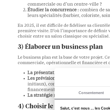
commerciale ou d’un centre-ville ?
Étudier la concurrence
: combien de sal
leurs spécialités (barbier, coloriste, soin
En 2025, il est difficile de fidéliser sa clientè
première visite. D’où l’importance de définir v
choisir entre un salon classique ou spécialisé.
3) Élaborer un business plan
Le business plan est la base de votre projet. 
commerciale, opérationnelle et financière et d
La présentation du projet :
concept, ser
Les prévisions financières :
budget pour
initiaux), compte de résultat prévisionn
financement et besoin en fonds de rou
Consentement
La stratégie marketing :
communication
4) Choisir le bon statut juridi
Salut, c'est nous ... les Coo