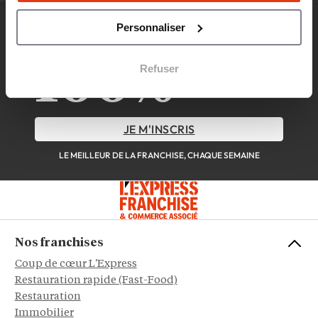
DÉCOUVREZ LA NEWSLETTER
Personnaliser
100%
Refuser
FRANCHISÉS &
FRANCHISEURS
JE M'INSCRIS
LE MEILLEUR DE LA FRANCHISE, CHAQUE SEMAINE
Nos franchises
Coup de cœur L'Express
Restauration rapide (Fast-Food)
Restauration
Immobilier