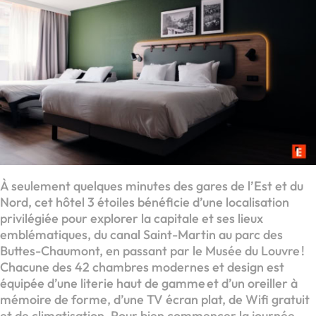
À seulement quelques minutes des gares de l’Est et du
Nord, cet hôtel 3 étoiles bénéficie d’une localisation
privilégiée pour explorer la capitale et ses lieux
emblématiques, du canal Saint-Martin au parc des
Buttes-Chaumont, en passant par le Musée du Louvre !
Chacune des 42 chambres modernes et design est
équipée d’une literie haut de gamme et d’un oreiller à
mémoire de forme, d’une TV écran plat, de Wifi gratuit
et de climatisation. Pour bien commencer la journée,