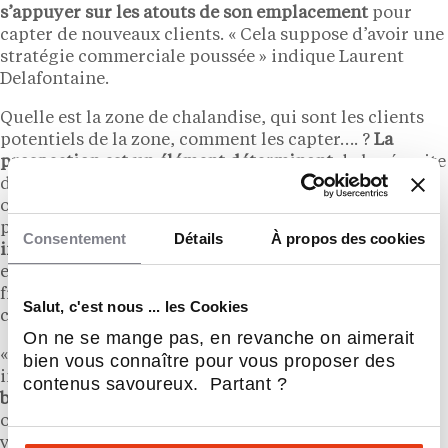
s’appuyer sur les atouts de son emplacement
pour
capter de nouveaux clients. « Cela suppose d’avoir une
stratégie commerciale poussée » indique Laurent
Delafontaine.
Quelle est la zone de chalandise, qui sont les clients
potentiels de la zone, comment les capter…. ?
La
prospection est un élément déterminant
de la réussite
d’une franchise sans local : publicité locale, bouche à
oreille, réseau de prescripteurs… Toutes les actions
permettant
de faire connaître l’activité sont
Consentement
Détails
À propos des cookies
indispensables
. Il est donc préférable de choisir une
enseigne mature capable d’accompagner les
franchisés dans leur animation et leur stratégie
Salut, c'est nous ... les Cookies
commerciale.
On ne se mange pas, en revanche on aimerait
« Pour une activité de courtage en crédit, il peut être
bien vous connaître pour vous proposer des
intéressant de
vérifier le nombre de conventions
contenus savoureux. Partant ?
bancaires
conclues par le réseau et le taux de turn-
over. Si ce dernier est trop élevé, c’est sans doute qu’il
y a un problème » poursuit Laurent Delafontaine.