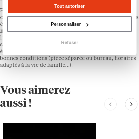
Tout autoriser
Enfin, détail qui a néanmoins son importance : la
capacité du franchisé à travailler seul de chez lui, sans
Personnaliser
émulation collective. Cela suppose de
posséder une
motivation et une rigueur à toutes épreuves
pour
lutter contre le sentiment d’isolement. Ceux qui
Refuser
seront amenés à travailler à domicile doivent
également s’assurer de pourvoir le faire dans de
bonnes conditions (pièce séparée ou bureau, horaires
adaptés à la vie de famille…).
Vous aimerez
aussi !