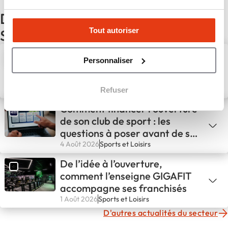
D'autres actualités du secteur
Tout autoriser
Sports et Loisirs
Comment une identité de
Personnaliser
marque forte façonne
l’expérience en club avec
GIGAFIT
5 Août 2026
Sports et Loisirs
Refuser
Comment financer l'ouverture
de son club de sport : les
questions à poser avant de se
lancer
4 Août 2026
Sports et Loisirs
De l’idée à l’ouverture,
comment l’enseigne GIGAFIT
accompagne ses franchisés
1 Août 2026
Sports et Loisirs
D'autres actualités du secteur