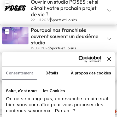
Ouvrir un studio POSES : et si
c’était votre prochain projet
de vie ?
22 Juil 2026
Sports et Loisirs
Pourquoi nos franchisés
ouvrent souvent un deuxième
studio
15 Juil 2026
Sports et Loisirs
Space Cycle arrive à Lyon : le
réseau The Sanctuary Group
poursuit son maillage
Consentement
Détails
À propos des cookies
1 Juil 2026
Entreprendre, Histoire
d'entrepreneurs
FranquiShop 2026 : retour sur
Salut, c'est nous ... les Cookies
une journée de belles
rencontres
On ne se mange pas, en revanche on aimerait
25 Juin 2026
Sports et Loisirs
bien vous connaître pour vous proposer des
contenus savoureux. Partant ?
Les dernières actualités de The Sanctuary Group