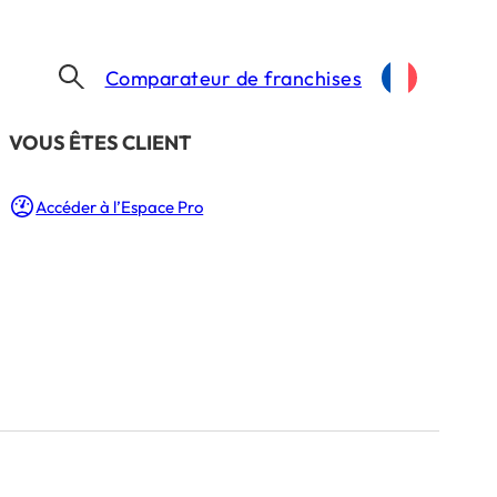
Comparateur de franchises
​VOUS ÊTES CLIENT
PRONOVIAS MISE SUR LA FRANCHISE, LES ÉTATS-UNIS ET L’IA POUR REBONDIR SOUS LE FONDS CAP CAPITAL !
Accéder à l’Espace Pro
es États-Unis et
 Cap Capital !