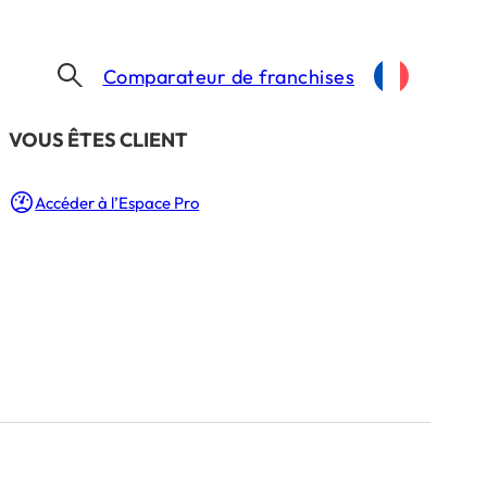
Comparateur de franchises
​VOUS ÊTES CLIENT
POINT S INTÈGRE TROIS NOUVEAUX CENTRES FRANCHISÉS EN FRANCE À COLLEVILLE-MONTGOMERY, LYON ET RAMONVILLE-SAINT-AGNE !
Accéder à l’Espace Pro
tres franchisés
ery, Lyon et
e !