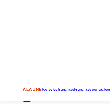
À LA UNE
Toutes les franchises
Franchises par secteu
Publié par Frederic Canestrari
Content Manager