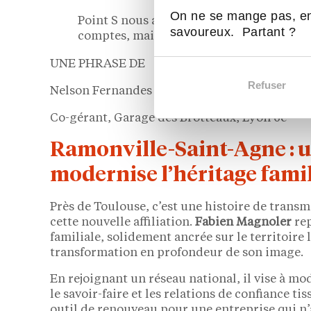
On ne se mange pas, en
Point S nous apporte, pour cette nouvell
savoureux. Partant ?
comptes, mais aussi une notoriété nation
UNE PHRASE DE
Refuser
Nelson Fernandes
Co-gérant, Garage des Brotteaux, Lyon 6e
Ramonville-Saint-Agne : u
modernise l’héritage famil
Près de Toulouse, c’est une histoire de trans
cette nouvelle affiliation.
Fabien Magnoler
rep
familiale, solidement ancrée sur le territoire 
transformation en profondeur de son image.
En rejoignant un réseau national, il vise à mo
le savoir-faire et les relations de confiance t
outil de renouveau pour une entreprise qui n’