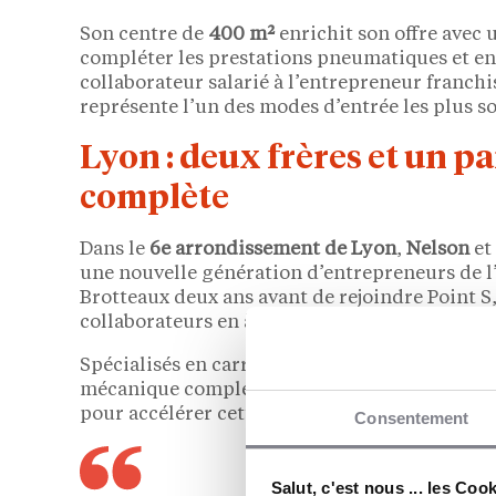
Son centre de
400 m²
enrichit son offre avec 
compléter les prestations pneumatiques et ent
collaborateur salarié à l’entrepreneur franchis
représente l’un des modes d’entrée les plus s
Lyon : deux frères et un p
complète
Dans le
6e arrondissement de Lyon
,
Nelson
et
une nouvelle génération d’entrepreneurs de l’
Brotteaux deux ans avant de rejoindre Point S, 
collaborateurs en à peine vingt-quatre mois.
Spécialisés en carrosserie-peinture, ils cibl
mécanique complet, incluant pneumatiques, en
pour accélérer cette diversification que l’affili
Consentement
Salut, c'est nous ... les Coo