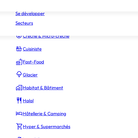
Réseaux
Commerce Associé
Se développer
Secteurs
Constructeur Piscines & Spas
Crèche & Micro-crèche
Cuisiniste
Fast-Food
Glacier
Habitat & Bâtiment
Halal
Hôtellerie & Camping
Hyper & Supermarchés