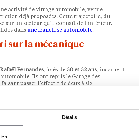
une activité de vitrage automobile, venue
retien déjà proposées. Cette trajectoire, du
é sur un secteur qu’il connaît de l’intérieur,
olides dans
une franchise automobile
.
ari sur la mécanique
Rafaël Fernandes
, âgés de
30 et 32 ans
, incarnent
automobile. Ils ont repris le Garage des
faisant passer l’effectif de deux à six
ent désormais le développement d’un pôle
tretien courant et vitrage. C’est précisément
ation à Point S a été décisive.
Détails
kies