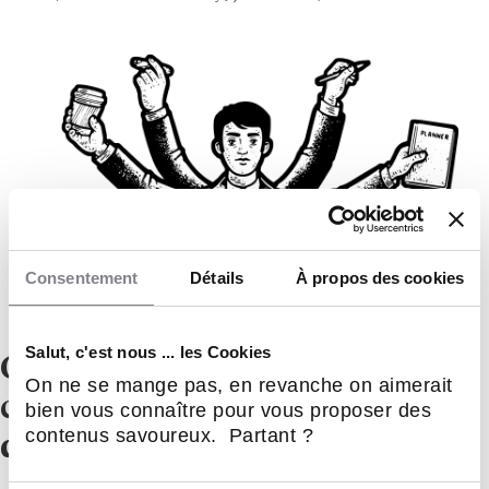
Consentement
Détails
À propos des cookies
Salut, c'est nous ... les Cookies
Cap sur le digital et la
On ne se mange pas, en revanche on aimerait
croissance : PizzaCosy recrute
bien vous connaître pour vous proposer des
contenus savoureux. Partant ?
de nouveaux franchisés