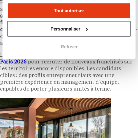
En parallèle de l’expansion physique, PizzaCosy a
annoncé début juin 2026
une accélération de sa
Tout autoriser
stratégie digitale, avec des investissements sur la
fluidité de la commande en ligne et la proximité
Personnaliser
client
. Dans un secteur de la restauration rapide ultra-
concurrentiel, l’enseigne entend renforcer son
avantage sur la livraison et le click and collect.
Refuser
Le réseau était également présent à
Franchise Expo
Paris 2026
pour recruter de nouveaux franchisés sur
les territoires encore disponibles. Les candidats
cibles : des profils entrepreneuriaux avec une
première expérience en management d’équipe,
capables de porter plusieurs unités à terme.