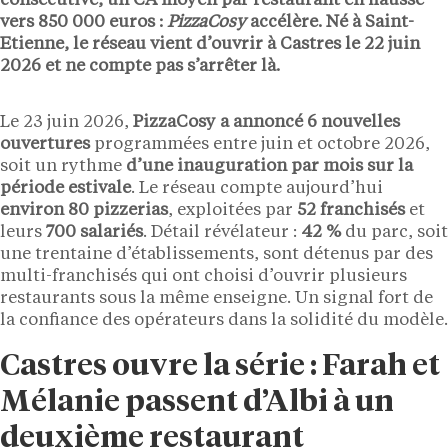
consécutive, un CA moyen par restaurant en hausse
vers
850 000 euros
:
PizzaCosy
accélère. Né à Saint-
Etienne, le réseau vient d’ouvrir à Castres le 22 juin
2026 et ne compte pas s’arrêter là.
Le 23 juin 2026,
PizzaCosy a annoncé 6 nouvelles
ouvertures
programmées entre juin et octobre 2026,
soit un rythme
d’une inauguration par mois sur la
période estivale
. Le réseau compte aujourd’hui
environ 80 pizzerias
, exploitées par
52 franchisés
et
leurs
700 salariés
. Détail révélateur :
42 %
du parc, soit
une trentaine d’établissements, sont détenus par des
multi-franchisés qui ont choisi d’ouvrir plusieurs
restaurants sous la même enseigne. Un signal fort de
la confiance des opérateurs dans la solidité du modèle.
Castres ouvre la série : Farah et
Mélanie passent d’Albi à un
deuxième restaurant