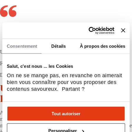
Nous rendons l’offre plus désirable et
misons sur la franchise et l’affiliation pour
atteindre les 400 magasins en 2026
Consentement
Détails
À propos des cookies
UNE PHRASE DE
François-Melchior de Polignac
Salut, c'est nous ... les Cookies
On ne se mange pas, en revanche on aimerait
Directeur Général de Maisons du Monde
bien vous connaître pour vous proposer des
Un signal pour les candidats à
contenus savoureux. Partant ?
la franchise déco
Avec l’Andorre,
Maisons du Monde
teste grandeur
Tout autoriser
nature un modèle qu’il entend dupliquer sur d’autres
marchés. Les prochaines ouvertures, en France comme
Personnaliser