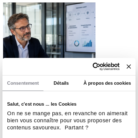
Consentement
Détails
À propos des cookies
« Notre métier n’est pas de vendre du digital.
Salut, c'est nous ... les Cookies
Notre métier est de faire grandir les entreprises.
»
On ne se mange pas, en revanche on aimerait
7 AOÛT 2026
bien vous connaître pour vous proposer des
contenus savoureux. Partant ?
« Notre métier n’est pas de vendre du digital. Notre ...