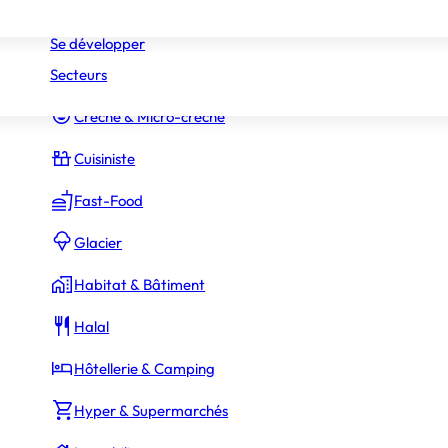
Réseaux
Commerce Associé
Se développer
Secteurs
Constructeur Piscines & Spas
Crèche & Micro-crèche
Cuisiniste
Fast-Food
Glacier
Habitat & Bâtiment
Halal
Hôtellerie & Camping
Hyper & Supermarchés