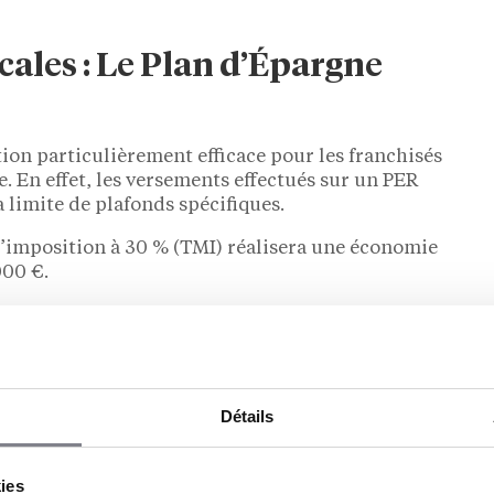
cales : Le Plan d’Épargne
tion particulièrement efficace pour les franchisés
e. En effet, les versements effectués sur un PER
 limite de plafonds spécifiques.
’imposition à 30 % (TMI) réalisera une économie
000 €.
 les franchisés, ce plafond peut atteindre jusqu’à
érable pour réduire le revenu imposable.
ation pour la retraite ; il est également un moyen
Pour les franchisés dont les revenus peuvent
Détails
e moduler les versements en fonction des
s un PER avant la fin de l’année, vous pouvez
e.
kies