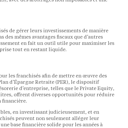
 (IS), avec des arbitrages non imposables et une
isés de gérer leurs investissements de manière
e pas des mêmes avantages fiscaux que d’autres
issement en fait un outil utile pour maximiser les
prise tout en restant liquide.
our les franchisés afin de mettre en œuvre des
 Plan d’Épargne Retraite (PER), le dispositif
ésorerie d’entreprise, telles que le Private Equity,
titres, offrent diverses opportunités pour réduire
 financière.
bles, en investissant judicieusement, et en
anchisés peuvent non seulement alléger leur
une base financière solide pour les années à