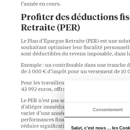
l’année en cours.
Profiter des déductions fis
Retraite (PER)
Le Plan d’Épargne Retraite (PER) est une solu
souhaitant optimiser leur fiscalité personnell
sont déductibles du revenu imposable, dans la
Exemple : un contribuable dans une tranche d
de 3 000 € d’impôt pour un versement de 10 
Pour les travailleurs non-salariés (TNS) comme
43 992 euros, offrant une opportunité consid
Le PER n’est pas seulement un outil de prépar
d’alléger immédiatement la pression fiscale. 
Consentement
varier d’une année à l’autre, le PER permet d
performances financières. En investissant dan
réduire significativement votre base imposabl
Salut, c'est nous ... les Coo