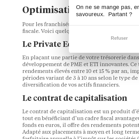
On ne se mange pas, en
Optimisation de la trésore
savoureux. Partant ?
Pour les franchisés, la gestion de la trésorer
fiscale. Voici quelques stratégies efficaces pou
Refuser
Le Private Equity
En plaçant une partie de votre trésorerie dans
développement de PME et ETI innovantes. Ce t
rendements élevés entre 10 et 15 % par an, i
périodes variant de 3 à 10 ans selon le type d
diversification de vos actifs financiers.
Le contrat de capitalisation
Le contrat de capitalisation est un produit d’
tout en bénéficiant d’un cadre fiscal avantageu
fonds en euros, il offre des rendements potent
Adapté aux placements à moyen et long terme (