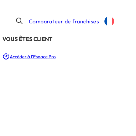
Comparateur de franchises
​VOUS ÊTES CLIENT
FRANCHISÉS : IL EST ENCORE TEMPS DE RÉDUIRE VOTRE IMPÔT PERSONNEL DE 2024
Accéder à l’Espace Pro
e réduire votre
024
LECTURE