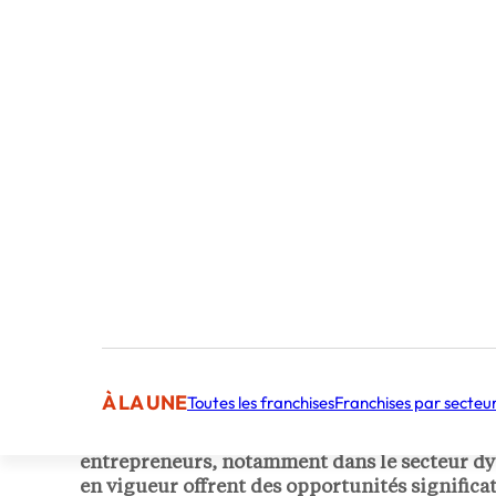
Publié par Bastien Judes
À LA UNE
Toutes les franchises
Franchises par secteu
[Parole d’expert] En fin d’année, l’optimisati
entrepreneurs, notamment dans le secteur dyna
en vigueur offrent des opportunités significati