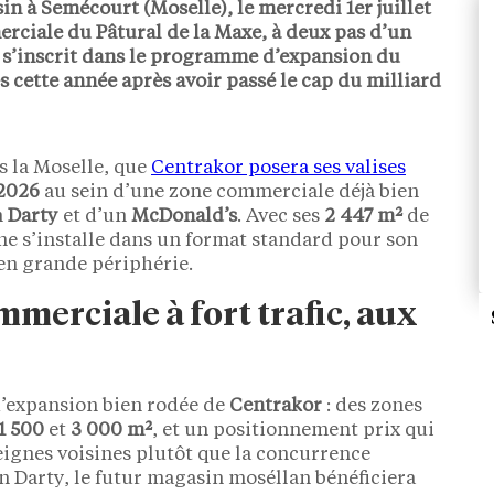
in à
Semécourt
(Moselle), le
mercredi 1er juillet
rciale du Pâtural de la Maxe, à deux pas d’un
 s’inscrit dans le programme d’expansion du
s
cette année après avoir passé le cap du
milliard
s la Moselle, que
Centrakor posera ses valises
 2026
au sein d’une zone commerciale déjà bien
n
Darty
et d’un
McDonald’s
. Avec ses
2 447 m²
de
gne s’installe dans un format standard pour son
 en grande périphérie.
merciale à fort trafic, aux
d’expansion bien rodée de
Centrakor
: des zones
1 500
et
3 000 m²
, et un positionnement prix qui
eignes voisines plutôt que la concurrence
un Darty, le futur magasin moséllan bénéficiera