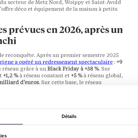
s du secteur de Metz Nord, Woippy et Saint-Avold
’offre déco et équipement de la maison à petits
s prévues en 2026, après un
nchi
e reconquête. Après un premier semestre 2025
seigne a opéré un redressement spectaculaire
:
+9
u réseau grâce à un
Black Friday à +38 %
. Sur
nt
+1,2 %
à réseau constant et
+5 %
à réseau global,
illiard d’euros
. Sur cette base, le réseau
 implantations en Martinique. Semécourt fait
Détails
tions en 2026, sur un territoire allant de la
kies