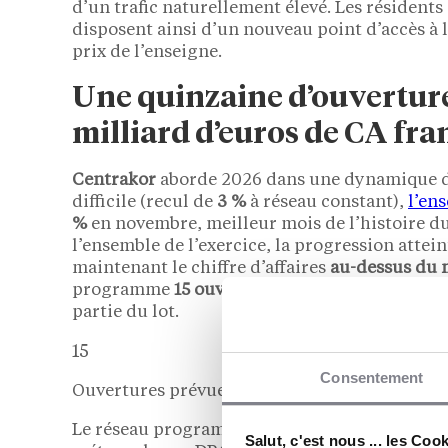
d’un trafic naturellement élevé. Les résident
disposent ainsi d’un nouveau point d’accès à l
prix de l’enseigne.
Une quinzaine d’ouverture
milliard d’euros de CA fra
Centrakor
aborde 2026 dans une dynamique d
difficile (recul de
3 %
à réseau constant),
l’en
%
en novembre, meilleur mois de l’histoire d
l’ensemble de l’exercice, la progression attei
maintenant le chiffre d’affaires
au-dessus du m
programme
15 ouvertures en 2026
, dont deux
partie du lot.
15
Consentement
Ouvertures prévues par Centrakor en 2026
Le réseau programme une quinzaine d’implanta
Salut, c'est nous ... les Coo