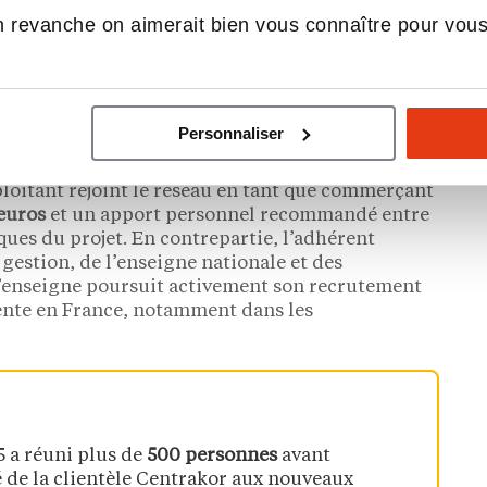
ffaires maintenu au-dessus du milliard d’euros.
 revanche on aimerait bien vous connaître pour vou
ble dès 3 500 euros de droit
Personnaliser
 français de magasins
discount indépendants.
loitant rejoint le réseau en tant que commerçant
euros
et un apport personnel recommandé entre
ques du projet. En contrepartie, l’adhérent
e gestion, de l’enseigne nationale et des
enseigne poursuit activement son recrutement
vente en France, notamment dans les
 a réuni plus de
500 personnes
avant
té de la clientèle Centrakor aux nouveaux