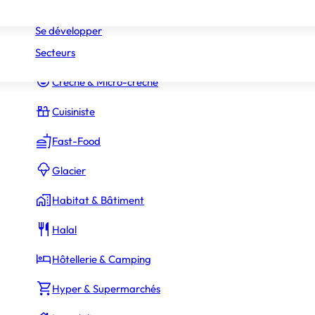
Réseaux
Commerce Associé
Se développer
Secteurs
Constructeur Piscines & Spas
Crèche & Micro-crèche
Cuisiniste
Fast-Food
Glacier
Habitat & Bâtiment
Halal
Hôtellerie & Camping
Hyper & Supermarchés