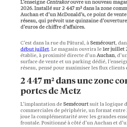
L’enseigne
Centrakor
ouvre un nouveau magas
2026
. Installé sur
2 447 m²
dans la zone comme
Auchan et d’un McDonald’s, ce point de vente
réseau, qui prévoit
une quinzaine d’ouverture
d’euros
de chiffre d’affaires.
C’est dans la rue du Pâtural, à
Semécourt
, dan
début juillet
. Le magasin ouvrira le
1er juillet
établie, à proximité directe d’un
Auchan
, d’u
surface de vente et un parking dédié, l’ensei
réseau, pensé pour maximiser les flux clients
2 447 m² dans une zone com
portes de Metz
L’implantation de
Semécourt
suit la logique 
commerciales de périphérie, un format entre
joue la complémentarité avec les grandes ens
frontale. Positionné à côté d’un Auchan et d’