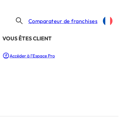
Comparateur de franchises
​VOUS ÊTES CLIENT
CENTRAKOR OUVRE UN NOUVEAU MAGASIN PRÈS DE METZ EN MOSELLE LE 1ER JUILLET 2026 : VOICI LA COMMUNE RETENUE
Accéder à l’Espace Pro
in près de Metz
oici la commune