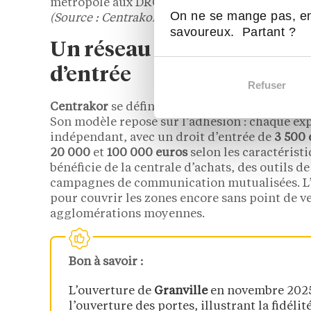
métropole aux DROM-COM, pour un chiffre d’a
On ne se mange pas, en
(Source : Centrakor, février 2026)
savoureux. Partant ?
Un réseau adhérent accessi
d’entrée
Refuser
Centrakor
se définit comme le premier
réseau
Son modèle repose sur l’adhésion : chaque exp
indépendant, avec un droit d’entrée de
3 500 
20 000
et
100 000 euros
selon les caractéristi
bénéficie de la centrale d’achats, des outils d
campagnes de communication mutualisées. L’
pour couvrir les zones encore sans point de 
agglomérations moyennes.
Bon à savoir :
L’ouverture de
Granville
en novembre 2025
l’ouverture des portes, illustrant la fidéli