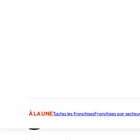
À LA UNE
Toutes les franchises
Franchises par secteu
Publié par Frederic Canestrari
Content Manager