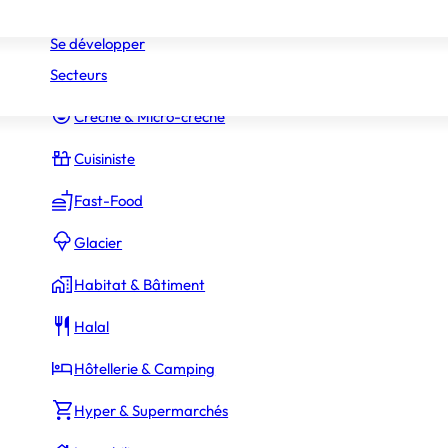
Réseaux
Commerce Associé
Se développer
Secteurs
Constructeur Piscines & Spas
Crèche & Micro-crèche
Cuisiniste
Fast-Food
Glacier
Habitat & Bâtiment
Halal
Hôtellerie & Camping
Hyper & Supermarchés