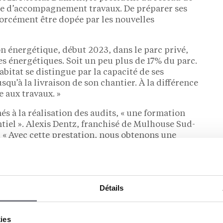
ffre d’accompagnement travaux. De préparer ses
forcément être dopée par les nouvelles
on énergétique, début 2023, dans le parc privé,
es énergétiques. Soit un peu plus de 17% du parc.
bitat se distingue par la capacité de ses
usqu’à la livraison de son chantier. À la différence
e aux travaux. »
és à la réalisation des audits, « une formation
ntiel ». Alexis Dentz, franchisé de Mulhouse Sud-
l. « Avec cette prestation, nous obtenons une
omprendre son fonctionnement, comment il a été
 meilleures solutions pour les travaux. »
f
Détails
ons d’accompagnement qui lui sont confiées :
 budget des clients. S’ils le souhaitent, il
kies