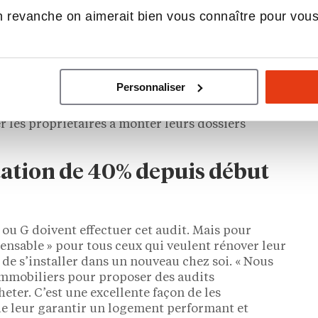
riaux et les équipements qui leur conviennent.
 revanche on aimerait bien vous connaître pour vou
ur les installer. Mais aussi coordonner les
es savoir-faire des franchisés Camif Habitat.
e tarif démarre à 590€ chez Camif, l’est aussi
rmet d’identifier les travaux les plus efficaces et
Personnaliser
out, « de réduire leur facture de chauffage et donc
tenir des aides publiques pour financer le
er les propriétaires à monter leurs dossiers
ation de 40% depuis début
ou G doivent effectuer cet audit. Mais pour
pensable » pour tous ceux qui veulent rénover leur
 de s’installer dans un nouveau chez soi. « Nous
immobiliers pour proposer des audits
eter. C’est une excellente façon de les
e leur garantir un logement performant et