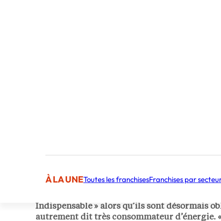
Publié par Cécile Rubichon
Journaliste
À LA UNE
Toutes les franchises
Franchises par secteu
Depuis 2021, les franchisés
Camif Habitat
sont
Indispensable » alors qu’ils sont désormais ob
autrement dit très consommateur d’énergie. «