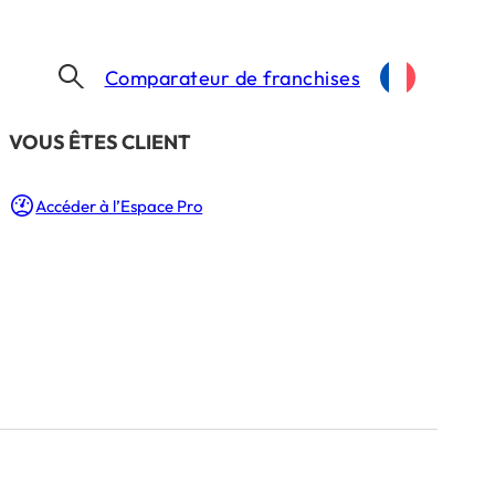
Comparateur de franchises
​VOUS ÊTES CLIENT
CAMIF HABITAT, PRÊT À RÉPONDRE AU BOOM DE L’AUDIT ÉNERGÉTIQUE
Accéder à l’Espace Pro
boom de l’audit
LECTURE