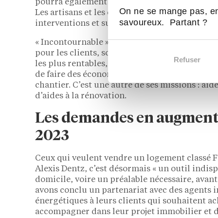
pourra également les aider à trouver les maté
On ne se mange pas, en
Les artisans et les entreprises compétentes po
savoureux. Partant ?
interventions et suivre le chantier, un autre d
« Incontournable », l’audit énergétique, dont l
pour les clients, souligne Alexis Dentz. « Il pe
Refuser
les plus rentables, d’éviter les erreurs. » Au b
de faire des économies ». Et entre temps, d’ob
chantier. C’est une autre de ses missions : aid
d’aides à la rénovation.
Les demandes en augment
2023
Ceux qui veulent vendre un logement classé F 
Alexis Dentz, c’est désormais « un outil indis
domicile, voire un préalable nécessaire, avant
avons conclu un partenariat avec des agents 
énergétiques à leurs clients qui souhaitent ach
accompagner dans leur projet immobilier et d