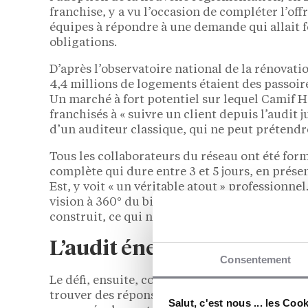
franchise, y a vu l’occasion de compléter l’o
équipes à répondre à une demande qui allait 
obligations.
D’après l’observatoire national de la rénovati
4,4 millions de logements étaient des passoir
Un marché à fort potentiel sur lequel Camif Ha
franchisés à « suivre un client depuis l’audit j
d’un auditeur classique, qui ne peut prétendr
Tous les collaborateurs du réseau ont été form
complète qui dure entre 3 et 5 jours, en prése
Est, y voit « un véritable atout » professionne
vision à 360° du bien. Nous pouvons mieux c
construit, ce qui nous permet de proposer les
L’audit énergétique en bre
Consentement
Le défi, ensuite, comme dans toutes les missi
trouver des réponses adaptées aux besoins et au
Salut, c'est nous ... les Coo