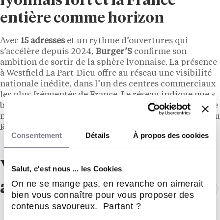
lyonnais fort et la France
entière comme horizon
Avec
15 adresses
et un rythme d’ouvertures qui
s’accélère depuis 2024,
Burger’S
confirme son
ambition de sortir de la sphère lyonnaise. La présence
à Westfield La Part-Dieu offre au réseau une visibilité
nationale inédite, dans l’un des centres commerciaux
les plus fréquentés de France. Le réseau indique que «
beaucoup d’autres arrivent », laissant entendre que de
nombreux territoires restent disponibles en dehors du
Rhône pour les candidats à la franchise.
Consentement
Détails
À propos des cookies
Vous aimerez
Salut, c'est nous ... les Cookies
On ne se mange pas, en revanche on aimerait
aussi !
bien vous connaître pour vous proposer des
contenus savoureux. Partant ?