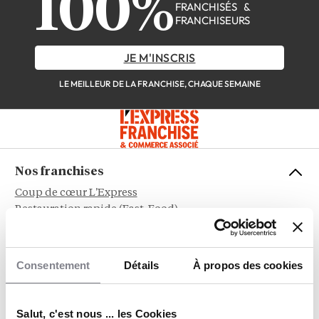
100%
FRANCHISÉS &
FRANCHISEURS
JE M'INSCRIS
LE MEILLEUR DE LA FRANCHISE, CHAQUE SEMAINE
Nos franchises
Coup de cœur L'Express
Restauration rapide (Fast-Food)
Restauration
Immobilier
Beauté & Bien-être
Consentement
Détails
À propos des cookies
Alimentation
Service aux entreprises
Sports et Loisirs
Salut, c'est nous ... les Cookies