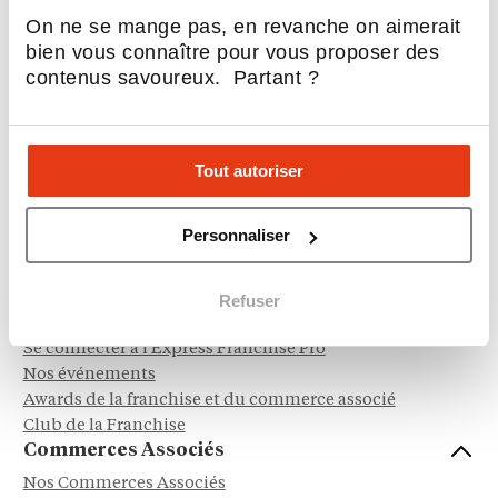
Habitat & Bâtiment
On ne se mange pas, en revanche on aimerait
Sociétal, RSE & écologie
bien vous connaître pour vous proposer des
Hôtellerie & Camping
contenus savoureux. Partant ?
Automobile, Moto et Cycle
Service à la personne
Dépôt - Vente
Tout autoriser
Franchisés
Personnaliser
Nos franchises
Reprendre une franchise
Avis et témoignages franchisés
Refuser
Franchiseurs
Se connecter à l'Express Franchise Pro
Nos événements
Awards de la franchise et du commerce associé
Club de la Franchise
Commerces Associés
Nos Commerces Associés