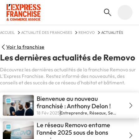
ACCUEIL
ACTUALITÉ DES FRANCHISES
REMOVO
ACTUALITÉS
Voir la franchise
Les dernières actualités de Removo
Découvrez les dernières actualités de la franchise Removo sur
L'Express Franchise. Restez informé des nouveautés, des
conseils et des succès de ce réseau d'habitat et bâtiment.
Bienvenue au nouveau
franchisé : Anthony Delon !
18 Fév 2025
Entreprendre, Réseaux, Se
financer, Secteurs, Se lancer
Le réseau Removo entame
l’année 2025 sous de bons