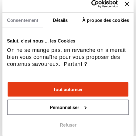
Consentement
Détails
À propos des cookies
Nos franchises
Coup de cœur L'Express
Restauration rapide (Fast-Food)
Salut, c'est nous ... les Cookies
Restauration
On ne se mange pas, en revanche on aimerait
Immobilier
bien vous connaître pour vous proposer des
Beauté & Bien-être
contenus savoureux. Partant ?
Alimentation
Service aux entreprises
Sports et Loisirs
Habitat & Bâtiment
Tout autoriser
Sociétal, RSE & écologie
Hôtellerie & Camping
Personnaliser
Automobile, Moto et Cycle
Service à la personne
Dépôt - Vente
Refuser