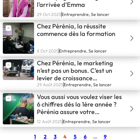
l’arrivée d’Emma
29 Oct 2025
Entreprendre, Se lancer
Chez Pérénia, la réussite
commence dès la formation
8 Oct 2025
Entreprendre, Se lancer
Chez Pérénia, le marketing
n’est pas un bonus. C’est un
levier de croissance
stratégique
29 Août 2025
Entreprendre, Se lancer
Vous aussi vous voulez viser les
6 chiffres dès la 1ère année ?
Pérénia assure votre
rentabilité !
12 Août 2025
Entreprendre, Se lancer
1
2
3
4
5
6
…
9