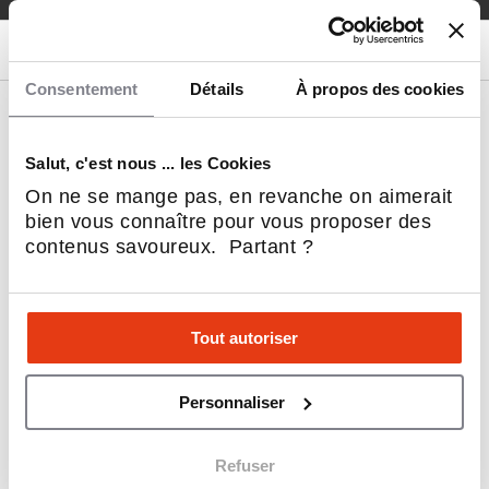
Consentement
Détails
À propos des cookies
Nos franchises
Coup de cœur L'Express
Salut, c'est nous ... les Cookies
Restauration rapide (Fast-Food)
On ne se mange pas, en revanche on aimerait
Restauration
bien vous connaître pour vous proposer des
Immobilier
contenus savoureux. Partant ?
Beauté & Bien-être
Alimentation
Service aux entreprises
Sports et Loisirs
Tout autoriser
Habitat & Bâtiment
Sociétal, RSE & écologie
Hôtellerie & Camping
Personnaliser
Automobile, Moto et Cycle
Service à la personne
Refuser
Dépôt - Vente