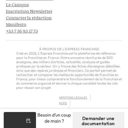
Le Campus
Inscription Newsletter
Contacter la rédaction
Manifesto
+33 7 56 93 17 73
À PROPOS DE L'EXPRESS FRANCHISE
Créé en 2022, L'Express Franchise est la plateforme de référence
pour la franchise en France. Notre annuaire réunit près de 500
enseignes, des milliers d'articles, actualités, analyses et guides
pratiques sur le secteur. On y trouve des fiches d'enseignes détaillées
ainsi que des repères juridiques et financiers. Ce portail permet de
rechercher et comparer les meilleures opportunités de franchise en
France, pour mieux comprendre le fonctionnement de la franchise et
du commerce organisé et donner à chaque candidat toutes les clés
pour réussir son projet.
MENTIONS LÉGALES
RGPD
CGU
Besoin d’un coup
CGV – EUROPE
Demander une
de main ?
documentation