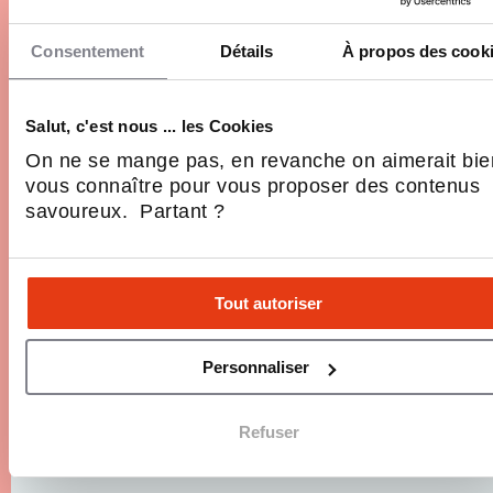
Ouvrir un centre d'épilation laser en France en
Consentement
Détails
À propos des cook
2026 n'a jamais été aussi accessible. Depuis le
décret n° 2024-470 du 24 mai 2024, cette activité
n'est plus réservée aux seuls médecins :
Salut, c'est nous ... les Cookies
esthéticiens qualifiés et infirmiers formés peuvent
10 Min.
Entreprendre, Réseaux, Secteurs, Se
On ne se mange pas, en revanche on aimerait bie
désormais se…
lancer
vous connaître pour vous proposer des contenus
savoureux. Partant ?
Tout autoriser
Personnaliser
Refuser