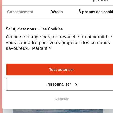
Pourquoi il n’y a toujours pas de restaurant
McDonald’s en Corse en 2026 ?
Consentement
Détails
À propos des cook
Burger King compte trois adresses en Corse, KFC
une. Pourtant McDonald's, numéro un mondial du
Salut, c'est nous ... les Cookies
fast-food, reste absent de l'île depuis toujours.
Alors que la Sardaigne, les Baléares et les Canaries
On ne se mange pas, en revanche on aimerait bie
ont toutes accueilli ses restaurants, la Corse forme
vous connaître pour vous proposer des contenus
4 Min.
Réseaux, Se développer
une…
savoureux. Partant ?
Tout autoriser
Personnaliser
Refuser