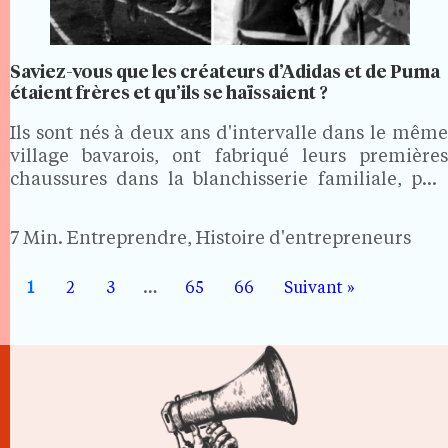
Saviez-vous que les créateurs d’Adidas et de Puma
étaient frères et qu’ils se haïssaient ?
Ils sont nés à deux ans d'intervalle dans le même
village bavarois, ont fabriqué leurs premières
chaussures dans la blanchisserie familiale, puis
ont conquis les Jeux olympiques ensemble.
Jusqu'au jour où une phrase murmurée dans un
7 Min.
Entreprendre, Histoire d'entrepreneurs
abri antiérien, une dénonciation…
1
2
3
…
65
66
Suivant »