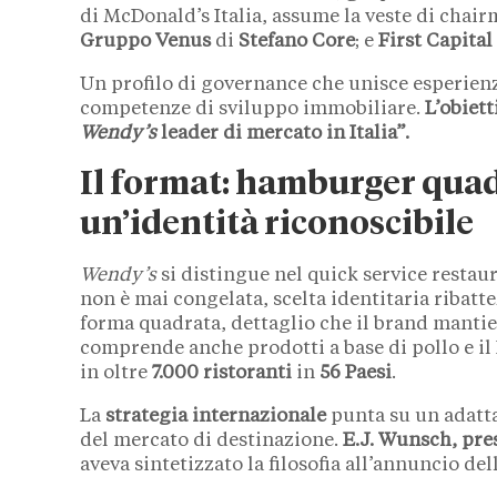
di McDonald’s Italia, assume la veste di chai
Gruppo Venus
di
Stefano Core
; e
First Capital
Un profilo di governance che unisce esperienza 
competenze di sviluppo immobiliare.
L’obiett
Wendy’s
leader di mercato in Italia”.
Il format: hamburger quadr
un’identità riconoscibile
Wendy’s
si distingue nel quick service restaur
non è mai congelata, scelta identitaria ribatt
forma quadrata, dettaglio che il brand mantie
comprende anche prodotti a base di pollo e il 
in oltre
7.000 ristoranti
in
56 Paesi
.
La
strategia internazionale
punta su un adatta
del mercato di destinazione.
E.J. Wunsch, pr
aveva sintetizzato la filosofia all’annuncio de