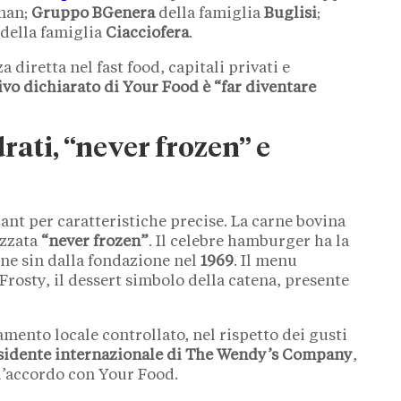
rman;
Gruppo BGenera
della famiglia
Buglisi
;
della famiglia
Ciacciofera
.
diretta nel fast food, capitali privati e
ivo dichiarato di Your Food è “far diventare
ati, “never frozen” e
ant per caratteristiche precise. La carne bovina
ezzata
“never frozen”
. Il celebre hamburger ha la
ne sin dalla fondazione nel
1969
. Il menu
Frosty, il dessert simbolo della catena, presente
mento locale controllato, nel rispetto dei gusti
esidente internazionale di The Wendy’s Company
,
ll’accordo con Your Food.