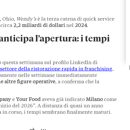
, Ohio,
Wendy’s
è la terza catena di quick service
 circa
2,2 miliardi di dollari
nel
2024
.
nticipa l’apertura: i tempi
questa settimana sul profilo LinkedIn di
settore della ristorazione rapida in franchising
,
picamente nelle settimane immediatamente
e altre figure operative
, a conferma che la
pany
e
Your Food
aveva già indicato
Milano
come
nizio del 2026”. A distanza di quasi un anno
à in corso, i tempi sembrano finalmente maturi.