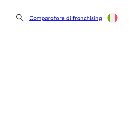
Comparatore di franchising
L’APERTURA DI WENDY’S A MILANO SI AVVICINA: LA CATENA SELEZIONA IL SUO PRIMO TEAM
i avvicina: la
imo team