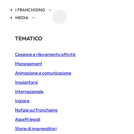
I FRANCHISING
MEDIA
EVENTI
NOTIZIE SUL FRANCHISING
PER SETTORE
TEMATICO
Cessione e rilevamento attività
Alimentazione
 Wendy’s a Milano s
Management
Bar Caffetteria
Animazione e comunicazione
seleziona il suo pr
Bellezza e Benessere
Impiantarsi
Internazionale
Fast-Food
Iniziare
PUBBLICATO IL 25 GIUGNO 2026
4 MIN. DI LETTURA
Gelateria
Notizie sul franchising
Immobiliare
Aspetti legali
Storie di imprenditori
Lavanderia