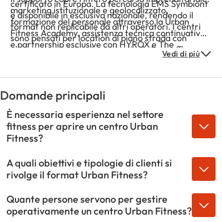
certificato in Europa. La tecnologia EMS Symbiont
marketing istituzionale e geolocalizzato,
è disponibile in esclusiva nazionale, rendendo il
formazione del personale attraverso la Urban
format non replicabile da altri operatori. I centri
Fitness Academy, assistenza tecnica continuativa,
sono pensati per location al piano strada con
e partnership esclusive con HYROX e The
almeno due vetrine, in contesti ad alto traffico
Vedi di più
Longevity Kitchen. L’ingresso nella rete non
come centro storico e vie commerciali, garantendo
prevede fee d’ingresso e i pacchetti di
visibilità e accessibilità al pubblico di riferimento.
investimento sono finanziabili fino al 100%, anche
Ogni affiliato ottiene l’esclusiva di zona.
per società neo-costituite, rendendo l’accesso al
Domande principali
format particolarmente accessibile.
È necessaria esperienza nel settore
fitness per aprire un centro Urban
Fitness?
A quali obiettivi e tipologie di clienti si
rivolge il format Urban Fitness?
Quante persone servono per gestire
operativamente un centro Urban Fitness?