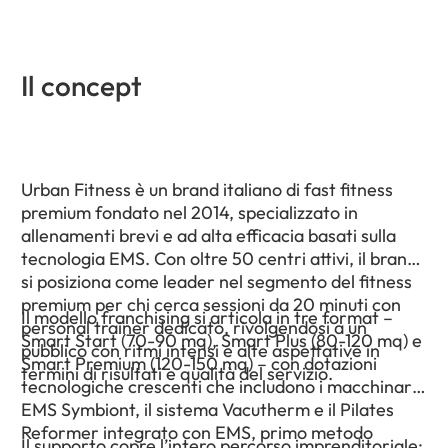
Il concept
Urban Fitness è un brand italiano di fast fitness
premium fondato nel 2014, specializzato in
allenamenti brevi e ad alta efficacia basati sulla
tecnologia EMS. Con oltre 50 centri attivi, il brand
si posiziona come leader nel segmento del fitness
premium per chi cerca sessioni da 20 minuti con
Il modello franchising si articola in tre format –
personal trainer dedicato, rivolgendosi a un
Smart Start (70-90 mq), Smart Plus (80-120 mq) e
pubblico con ritmi intensi e alte aspettative in
Smart Premium (120-150 mq) – con dotazioni
termini di risultati e qualità del servizio.
tecnologiche crescenti che includono i macchinari
EMS Symbiont, il sistema Vacutherm e il Pilates
Reformer integrato con EMS, primo metodo
Il supporto copre l’intero percorso imprenditoriale: