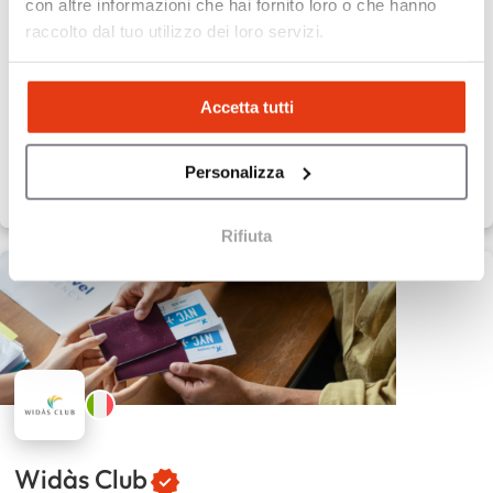
con altre informazioni che hai fornito loro o che hanno
Fitness femminile 30 minuti
raccolto dal tuo utilizzo dei loro servizi.
35
Sedi
50.000 €
Capitale proprio
Accetta tutti
Personalizza
Rifiuta
Widàs Club