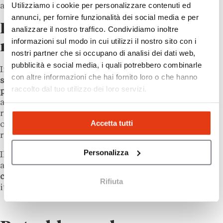
Utilizziamo i cookie per personalizzare contenuti ed
all’innovazione tecnologica.
annunci, per fornire funzionalità dei social media e per
Franchising e nuovi modelli di
analizzare il nostro traffico. Condividiamo inoltre
informazioni sul modo in cui utilizzi il nostro sito con i
ristorazione
nostri partner che si occupano di analisi dei dati web,
pubblicità e social media, i quali potrebbero combinarle
In questo contesto,
il franchising diventa uno
con altre informazioni che hai fornito loro o che hanno
strumento centrale per sostenere la crescita senza
raccolto dal tuo utilizzo dei loro servizi.
perdere coerenza operativa
. Smashie si posiziona così
all’interno di una tendenza più ampia che riguarda la
ristorazione veloce: format replicabili, digitalizzati e
Accetta tutti
orientati alla rapidità stanno progressivamente
ridefinendo le logiche del settore.
Personalizza
Il 2026, per il brand, rappresenta quindi non solo un
anno di espansione, ma anche
un momento di
consolidamento strategico
all’interno del mercato
Rifiuta
italiano del quick service.