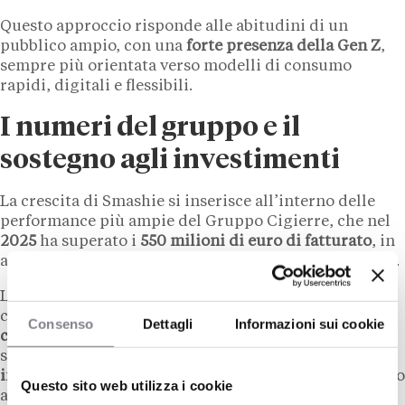
Questo approccio risponde alle abitudini di un
pubblico ampio, con una
forte presenza della Gen Z
,
sempre più orientata verso modelli di consumo
rapidi, digitali e flessibili.
I numeri del gruppo e il
sostegno agli investimenti
La crescita di Smashie si inserisce all’interno delle
performance più ampie del Gruppo Cigierre, che nel
2025
ha superato i
550 milioni di euro di fatturato
, in
aumento rispetto ai 545 milioni dell’anno precedente.
La rete del gruppo conta oggi
360 ristoranti attivi
e
circa
5.000 collaboratori
, con oltre
30 milioni di
Consenso
Dettagli
Informazioni sui cookie
clienti serviti nell’ultimo anno
. A supporto dello
sviluppo è stato inoltre definito un piano triennale di
investimenti
superiore ai
60 milioni di euro
, destinato
Questo sito web utilizza i cookie
all’espansione della rete, al rinnovamento dei locali e