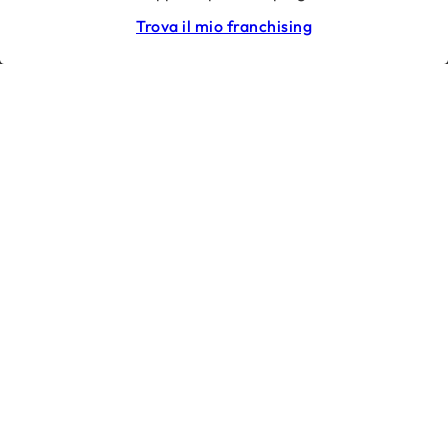
100%
Trova il mio franchising
AFFILIATI E
FRANCHISOR
MI ISCRIVO
IL MEGLIO DEL FRANCHISING, OGNI SETTIMANA
I nostri franchising
Alimentazione
Ristorazione
Servizi alla persona
Sport & Tempo libero
Franchisee