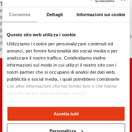
Tommaso Valle
: Bebe è un fiume in piena di vitalità,
entusiasmo, energia. Ogni volta regala a chi la ascolta
Consenso
Dettagli
Informazioni sui cookie
moltissime emozioni e moltissimi spunti di
riflessione. Parleremo del gioco di squadra e del suo
passaggio dalla scherma all’atletica, che ha implicato
Questo sito web utilizza i cookie
uno stravolgimento nella sua preparazione. Parleremo
di come
non lasciarsi abbattere dalle difficoltà
ma, al
Utilizziamo i cookie per personalizzare contenuti ed
contrario,
trovare la forza per reinventarsi.
annunci, per fornire funzionalità dei social media e per
analizzare il nostro traffico. Condividiamo inoltre
informazioni sul modo in cui utilizzi il nostro sito con i
nostri partner che si occupano di analisi dei dati web,
pubblicità e social media, i quali potrebbero combinarle
con altre informazioni che hai fornito loro o che hanno
raccolto dal tuo utilizzo dei loro servizi.
Accetta tutti
Personalizza