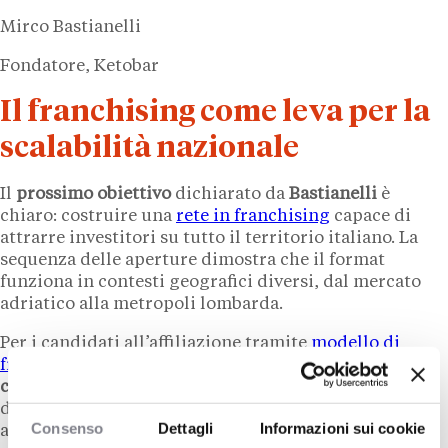
Mirco Bastianelli
Fondatore, Ketobar
Il franchising come leva per la
scalabilità nazionale
Il
prossimo obiettivo
dichiarato da
Bastianelli
è
chiaro: costruire una
rete in franchising
capace di
attrarre investitori su tutto il territorio italiano. La
sequenza delle aperture dimostra che il format
funziona in contesti geografici diversi, dal mercato
adriatico alla metropoli lombarda.
Per i candidati all’affiliazione tramite
modello di
franchising
, il brand offre già oggi
un modello
collaudato
: prodotti propri, un concept di vendita
definito e una storia di fondatore che comunica
Consenso
Dettagli
Informazioni sui cookie
autenticità. Il
programma B2B
già attivo sul sito