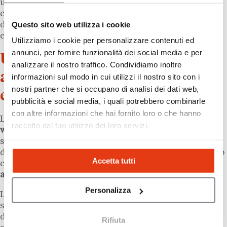
ufficiale permette ai rivenditori di accedere al
catalogo a prezzi riservati, anticipando una struttura
Questo sito web utilizza i cookie
di rete pronta a evolvere verso la piena affiliazione
commerciale.
Utilizziamo i cookie per personalizzare contenuti ed
annunci, per fornire funzionalità dei social media e per
Un settore del benessere
analizzare il nostro traffico. Condividiamo inoltre
alimentare in piena
informazioni sul modo in cui utilizzi il nostro sito con i
nostri partner che si occupano di analisi dei dati web,
espansione
pubblicità e social media, i quali potrebbero combinarle
con altre informazioni che hai fornito loro o che hanno
L’avanzata di Ketobar si inserisce in un
mercato del
raccolto dal tuo utilizzo dei loro servizi.
wellness alimentare
che registra una domanda
sostenuta su tutto il territorio nazionale. Il segmento
dei prodotti senza zuccheri e a basso indice glicemico
Accetta tutti
cresce in modo costante, trainato da una
crescente
attenzione dei consumatori alla qualità nutrizionale
.
Personalizza
La capacità di un brand indipendente di aprire più
sedi in pochi mesi, passando da una città di medie
dimensioni a due indirizzi milanesi, rappresenta un
Rifiuta