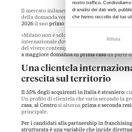
nostro traffico. Condividiamo 
di analisi dei dati web, pubbl
Il mercato milanese si muove oltre il perimetro
che hanno raccolto dal tuo uti
della domanda verso le zone semicentrali ha
2026
il suo
primo punto vendita diretto sui vi
«Milano non è solo un mercato strategico», p
Rifiuta
internazionale dove l’immobiliare dialoga semp
del vivere contemporaneo.» Un posizionament
a maggiore domanda di prima casa
da parte d
Una clientela internazion
crescita sul territorio
Il 35% degli acquirenti in Italia è straniero:
ci
Un profilo di clientela che varia secondo la ge
casa
,
al Centro
si alterna
prima e seconda res
principale.
Per i candidati alla partnership in franchisi
strutturata è una variabile che incide diretta