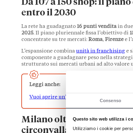
Da 107 a 150 shop: il piano
entro il 2030
La rete ha guadagnato
16 punti vendita
in due
2025
. Il piano pluriennale fissa l’obiettivo di
1
concentrate su tre mercati:
Roma
,
Firenze
e l
L’espansione combina
unità in franchising
e s
componente a guadagnare peso nella strategia
strutturato sui mercati urbani ad alto valore u
Leggi anche:
Vuoi aprire un’agenzia immobiliare nel 2
Consenso
Milano oltre il centro: il 
Questo sito web utilizza i c
Utilizziamo i cookie per perso
circonvallazioni esterne