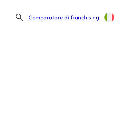
Comparatore di franchising
ENGEL & VÖLKERS PORTA LA RETE IMMOBILIARE DI LUSSO FUORI DAL CENTRO: 150 SHOP IN ITALIA ENTRO IL 2030
biliare di lusso
a entro il 2030