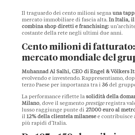
Il traguardo dei cento milioni segna
una tapp
mercato immobiliare di fascia alta.
In Italia,
combina shop diretti e franchising:
un’archite
costante della rete negli ultimi due anni.
Cento milioni di fatturato:
mercato mondiale del gr
Muhannad Al Salhi, CEO di Engel & Völkers It
evolvendo e investendo. Rappresentiamo, dopo 
terzo Paese per importanza tra i
36
del gruppo
La performance riflette la
solidità della doma
Milano
, dove il segmento
prestige
registra valo
lusso raggiunge punte di
27.000 euro al metr
il
12%
della clientela milanese
e contribuisce 
più rapidi d’Italia.