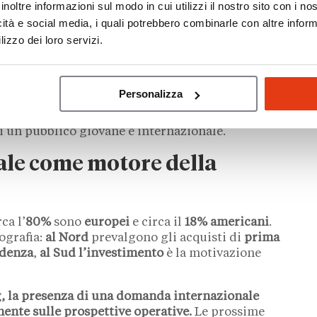
inoltre informazioni sul modo in cui utilizzi il nostro sito con i n
icità e social media, i quali potrebbero combinarle con altre inform
 storico. La crescita dei prezzi e l’espansione
lizzo dei loro servizi.
nno convinto
Engel & Völkers
ad aprire
entro
fine
ali della circonvallazione esterna
.
recisa
Al Salhi
. «È un brand. Un crocevia
Personalizza
re più con lo stile di vita e le nuove aspirazioni
o che spinge il gruppo a
presidiare anche le aree
i un pubblico giovane e internazionale.
ale come motore della
rca l’
80%
sono
europei
e circa il
18%
americani
.
ografia:
al Nord
prevalgono gli acquisti di
prima
idenza
,
al Sud
l’investimento
è la motivazione
ng, la presenza di una domanda internazionale
mente sulle prospettive operative.
Le prossime