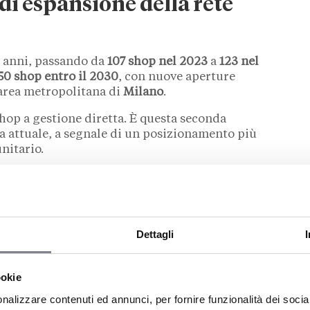
 di espansione della rete
 anni, passando da
107 shop nel 2023
a
123 nel
50 shop entro il 2030
, con nuove aperture
’area metropolitana di
Milano
.
hop a gestione diretta. È questa seconda
 attuale, a segnale di un posizionamento più
nitario.
026? Ecco una guida completa
Dettagli
primo shop diretto sulle
ookie
nalizzare contenuti ed annunci, per fornire funzionalità dei socia