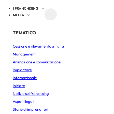
I FRANCHISING
MEDIA
EVENTI
NOTIZIE SUL FRANCHISING
PER SETTORE
TEMATICO
Cessione e rilevamento attività
Alimentazione
 porta la rete immo
Management
Bar Caffetteria
Animazione e comunicazione
ro: 150 shop in Itali
Bellezza e Benessere
Impiantarsi
Internazionale
Fast-Food
Iniziare
PUBBLICATO IL 19 MAGGIO 2026
3 MIN. DI LETTURA
Gelateria
Notizie sul franchising
Immobiliare
Aspetti legali
Storie di imprenditori
Lavanderia