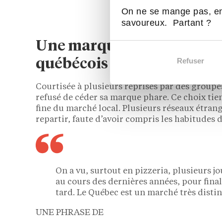
375 000 $ CAD
On ne se mange pas, en
savoureux. Partant ?
Je veux plus d’infos !
Une marque québécoise qui
Refuser
québécois
Courtisée à plusieurs reprises par des groupes
refusé de céder sa marque phare. Ce choix tient
fine du marché local. Plusieurs réseaux étran
repartir, faute d’avoir compris les habitudes
On a vu, surtout en pizzeria, plusieurs j
au cours des dernières années, pour fina
tard. Le Québec est un marché très distin
UNE PHRASE DE