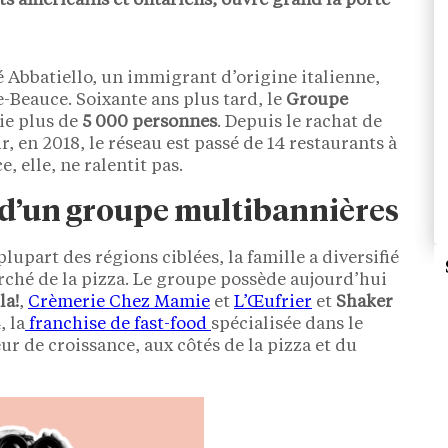
ts américains et ontariens, ouvre grand la porte
é Abbatiello, un immigrant d’origine italienne,
-Beauce. Soixante ans plus tard, le
Groupe
ie plus de
5 000 personnes
. Depuis le rachat de
r, en 2018, le réseau est passé de 14 restaurants à
 elle, ne ralentit pas.
e d’un groupe multibannières
plupart des régions ciblées, la famille a diversifié
arché de la pizza. Le groupe possède aujourd’hui
la!
,
Crèmerie Chez Mamie
et
L’Œufrier
et
Shaker
, la
franchise de fast-food
spécialisée dans le
r de croissance, aux côtés de la pizza et du