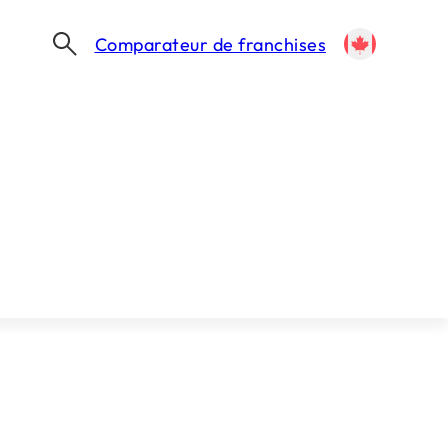
Comparateur de franchises
LE GROUPE ABBATIELLO ACCÉLÈRE AU QUÉBEC AVEC JACK LE COQ : 300 RESTAURANTS VISÉS EN 2026, TOUTES BANNIÈRES CONFONDUES
Québec avec Jack
n 2026, toutes
es