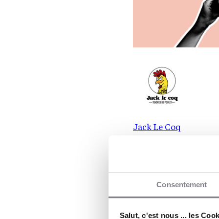
Jack Le Coq
Restauration rapide s
frit
Restauratio
Consentement
19 implantat
Apport pers
Salut, c'est nous ... les Coo