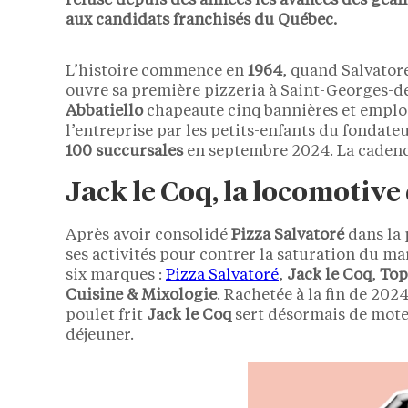
refuse depuis des années les avances des géan
aux candidats franchisés du Québec.
L’histoire commence en
1964
, quand Salvator
ouvre sa première pizzeria à Saint-Georges-de
Abbatiello
chapeaute cinq bannières et emplo
l’entreprise par les petits-enfants du fondateu
100 succursales
en septembre 2024. La cadence,
Jack le Coq, la locomotiv
Après avoir consolidé
Pizza Salvatoré
dans la 
ses activités pour contrer la saturation du m
six marques :
Pizza Salvatoré
,
Jack le Coq
,
Top
Cuisine & Mixologie
. Rachetée à la fin de 2024
poulet frit
Jack le Coq
sert désormais de moteu
déjeuner.