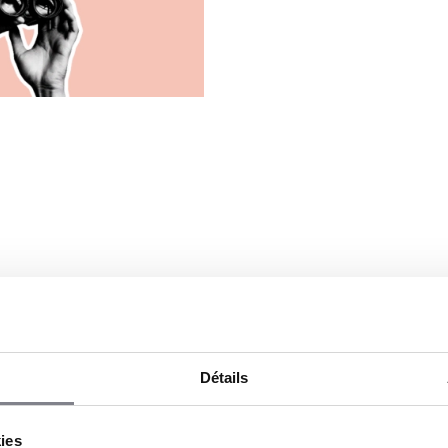
pécialisée dans le poulet
n
Détails
ions
onnel: 250 000 $CAD –
kies