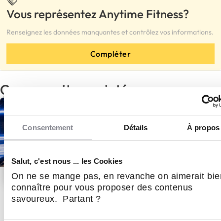
Vous représentez Anytime Fitness?
Renseignez les données manquantes et contrôlez vos informations.
Compléter
Ça pourrait vous intéresser
Consentement
Détails
À propos
Salut, c'est nous ... les Cookies
On ne se mange pas, en revanche on aimerait bie
connaître pour vous proposer des contenus
MONDE VIRTUEL
savoureux. Partant ?
Complexe de loisirs Multiplex