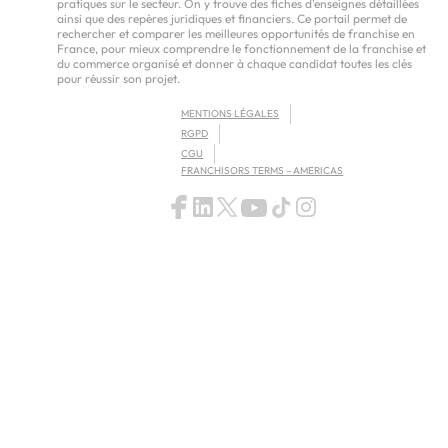
pratiques sur le secteur. On y trouve des fiches d'enseignes détaillées
ainsi que des repères juridiques et financiers. Ce portail permet de
rechercher et comparer les meilleures opportunités de franchise en
France, pour mieux comprendre le fonctionnement de la franchise et
du commerce organisé et donner à chaque candidat toutes les clés
pour réussir son projet.
MENTIONS LÉGALES
RGPD
CGU
FRANCHISORS TERMS – AMERICAS