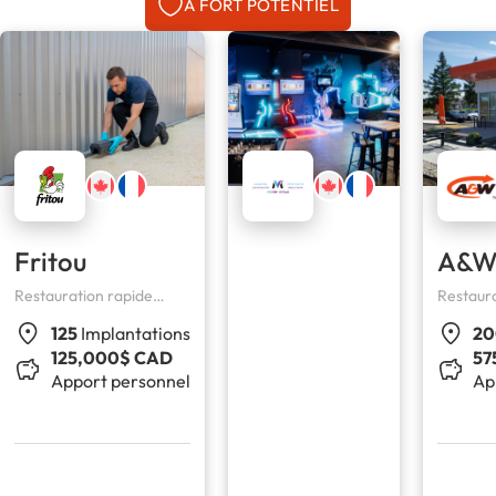
À FORT POTENTIEL
MOND
VIRTU
Complexe de
Multiplex
48,7
CAD
Appo
Fritou
A&
perso
Restauration rapide
Restaura
spécialisée dans le poulet
(hambur
125
Implantations
2
frit
125,000$ CAD
57
Apport personnel
Ap