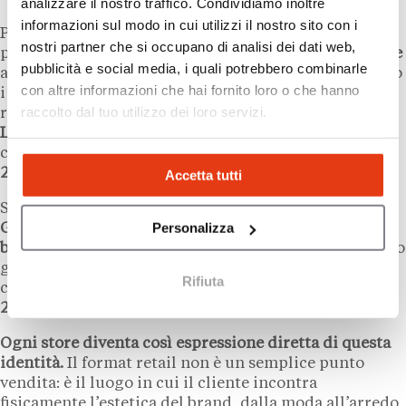
analizzare il nostro traffico. Condividiamo inoltre
informazioni sul modo in cui utilizzi il nostro sito con i
Parallela all’espansione retail, la strategia di brand
nostri partner che si occupano di analisi dei dati web,
punta a posizionare
Trussardi
come
etichetta lifestyle
pubblicità e social media, i quali potrebbero combinarle
a tutto tondo. La licenza
Trussardi Home
ha già mosso
con altre informazioni che hai fornito loro o che hanno
i primi passi: il brand ha arredato un complesso
raccolto dal tuo utilizzo dei loro servizi.
residenziale a
Dubai
in collaborazione con
Luxury
Living
e
MIRA Developments
, con una nuova
collezione presentata durante la
Milano Design Week
2026
.
Accetta tutti
Sul piano creativo, il nuovo corso del brand si chiama
Personalizza
Gentle Society
: un universo valoriale incentrato su
bellezza, qualità e gentilezza,
sviluppato dal collettivo
guidato da
Cosimo Dorato
e comunicato con un
Rifiuta
cortometraggio-manifesto lanciato nel settembre
2025
.
Ogni store diventa così espressione diretta di questa
identità.
Il format retail non è un semplice punto
vendita: è il luogo in cui il cliente incontra
fisicamente l’estetica del brand, dalla moda all’arredo,