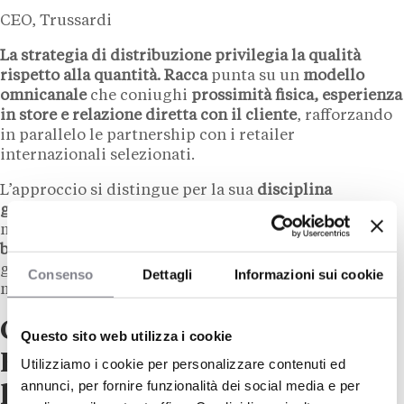
CEO, Trussardi
La strategia di distribuzione privilegia la qualità
rispetto alla quantità.
Racca
punta su un
modello
omnicanale
che coniughi
prossimità fisica, esperienza
in store e relazione diretta con il cliente
, rafforzando
in parallelo le partnership con i retailer
internazionali selezionati.
L’approccio si distingue per la sua
disciplina
geografica
: nessuna espansione indiscriminata, ma
mercati scelti sulla base del
potenziale effettivo del
brand
. Un metodo che rispecchia la filosofia del
gruppo piemontese
Miroglio
, noto per uno sviluppo
Consenso
Dettagli
Informazioni sui cookie
misurato e orientato alla redditività.
Gentle Society e Trussardi
Questo sito web utilizza i cookie
Home: il brand si allarga al
Utilizziamo i cookie per personalizzare contenuti ed
annunci, per fornire funzionalità dei social media e per
lifestyle