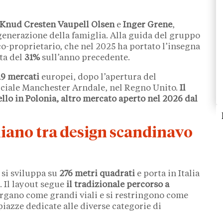
Knud Cresten Vaupell Olsen
e
Inger Grene
,
generazione della famiglia. Alla guida del gruppo
o-proprietario, che nel 2025 ha portato l’insegna
ita del
31%
sull’anno precedente.
19 mercati
europei, dopo l’apertura del
ciale Manchester Arndale, nel Regno Unito.
Il
llo in Polonia, altro mercato aperto nel 2026 dal
aliano tra design scandinavo
, si sviluppa su
276 metri quadrati
e porta in Italia
. Il layout segue
il tradizionale percorso a
largano come grandi viali e si restringono come
 piazze dedicate alle diverse categorie di