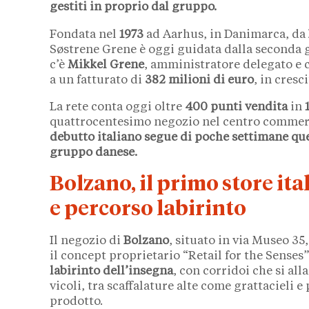
gestiti in proprio dal gruppo.
Fondata nel
1973
ad Aarhus, in Danimarca, da
Søstrene Grene è oggi guidata dalla seconda 
c’è
Mikkel Grene
, amministratore delegato e c
a un fatturato di
382 milioni di euro
, in cresc
La rete conta oggi oltre
400 punti vendita
in
quattrocentesimo negozio nel centro commer
debutto italiano segue di poche settimane que
gruppo danese.
Bolzano, il primo store it
e percorso labirinto
Il negozio di
Bolzano
, situato in via Museo 35
il concept proprietario “Retail for the Senses”
labirinto dell’insegna
, con corridoi che si al
vicoli, tra scaffalature alte come grattacieli e
prodotto.