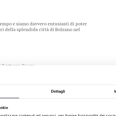
tempo e siamo davvero entusiasti di poter
ri della splendida città di Bolzano nel
i Søstrene Grene
lzano a due mercati già presidiati dal gruppo
,
rategica per l’ingresso in Italia.
Dettagli
nsegna: articoli per la casa, mobili, prodotti per
 specialità alimentari e dolciumi, oltre a
estualmente all’apertura fisica,
Søstrene Grene
ha
ookie
 lo scorso
29 aprile
insieme a un’app con oltre
nalizzare contenuti ed annunci, per fornire funzionalità dei socia