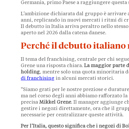
Germania, primo Paese a raggiungere questa s
L’ambizione dichiarata dal gruppo è arrivare 
anni, replicando in nuovi mercati i ritmi di c
Il debutto in Italia arriva peraltro nello stess
aperto nel 2026 dalla catena danese.
Perché il debutto italiano
Il tema del franchising, centrale per chi segue 
Grene una risposta chiara.
La maggior parte de
holding
, mentre solo una quota minoritaria de
di franchising
in alcuni mercati storici.
“Siamo grati per le nostre preziose e duratur
ma nel corso degli anni abbiamo rafforzato la n
precisa
Mikkel Grene
. Il manager aggiunge c
gestire i negozi direttamente, ora che il gru
necessarie per centralizzare queste attività.
Per l’Italia, questo significa che i negozi di B