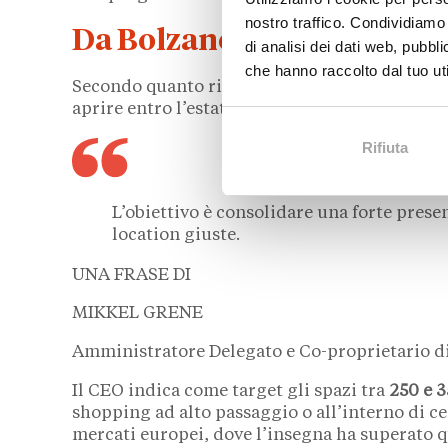
nostro traffico. Condividiamo 
Da Bolzano a Milano, i pian
di analisi dei dati web, pubbl
che hanno raccolto dal tuo uti
Secondo quanto riportato da ItaliaOggi, il p
aprire entro l’estate, anche se il gruppo non h
Rifiuta
L’obiettivo è consolidare una forte prese
location giuste.
UNA FRASE DI
MIKKEL GRENE
Amministratore Delegato e Co-proprietario d
Il CEO indica come target gli spazi tra
250 e 3
shopping ad alto passaggio o all’interno di ce
mercati europei, dove l’insegna ha superato 