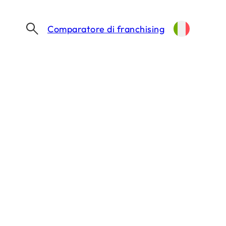
Comparatore di franchising
SØSTRENE GRENE DEBUTTA IN ITALIA: APRE A BOLZANO, IN ARRIVO MILANO
pre a Bolzano, in