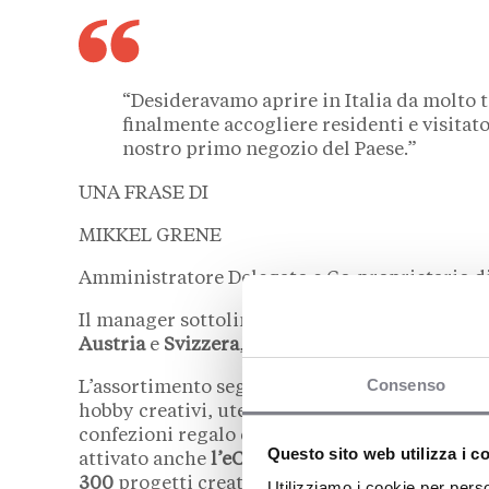
“Desideravamo aprire in Italia da molto 
finalmente accogliere residenti e visitato
nostro primo negozio del Paese.”
UNA FRASE DI
MIKKEL GRENE
Amministratore Delegato e Co-proprietario d
Il manager sottolinea come
la vicinanza di Bo
Austria
e
Svizzera
, l’abbia resa una location st
Consenso
L’assortimento segue la formula abituale dell’i
hobby creativi, utensili da cucina, giocattoli,
confezioni regalo e articoli per le feste. Cont
Questo sito web utilizza i c
attivato anche
l’eCommerce italiano
, lanciato
300
progetti creativi.
Utilizziamo i cookie per perso