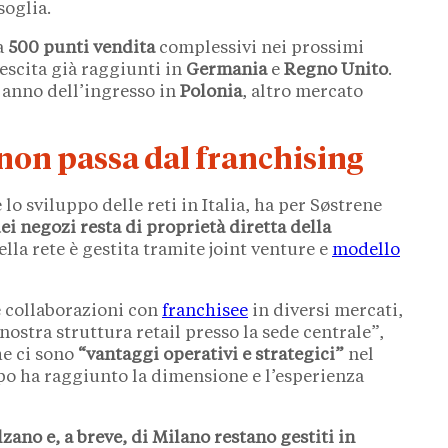
oglia.
a
500 punti vendita
complessivi nei prossimi
rescita già raggiunti in
Germania
e
Regno Unito
.
o anno dell’ingresso in
Polonia
, altro mercato
 non passa dal franchising
lo sviluppo delle reti in Italia, ha per Søstrene
i negozi resta di proprietà diretta della
lla rete è gestita tramite joint venture e
modello
e collaborazioni con
franchisee
in diversi mercati,
ostra struttura retail presso la sede centrale”,
he ci sono
“vantaggi operativi e strategici”
nel
ppo ha raggiunto la dimensione e l’esperienza
olzano e, a breve, di Milano restano gestiti in