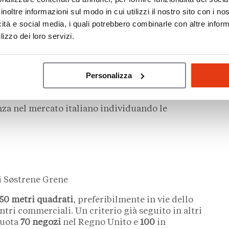
inoltre informazioni sul modo in cui utilizzi il nostro sito con i n
i di sviluppo in Italia
icità e social media, i quali potrebbero combinarle con altre inform
lizzo dei loro servizi.
rossimo passo è
Milano
, dove l’insegna prevede di
a ancora reso nota né la location né la data esatta.
Personalizza
nza nel mercato italiano individuando le
i Søstrene Grene
50 metri quadrati
, preferibilmente in vie dello
ntri commerciali. Un criterio già seguito in altri
quota
70 negozi
nel Regno Unito e
100
in