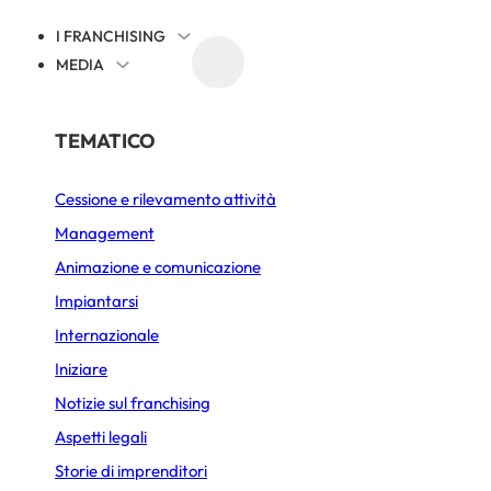
I FRANCHISING
MEDIA
EVENTI
NOTIZIE SUL FRANCHISING
PER SETTORE
TEMATICO
Cessione e rilevamento attività
Alimentazione
ebutta in Italia: a
Management
Bar Caffetteria
Animazione e comunicazione
arrivo Milano
Bellezza e Benessere
Impiantarsi
Internazionale
Fast-Food
Iniziare
PUBBLICATO IL 6 LUGLIO 2026
4 MIN. DI LETTURA
Gelateria
Notizie sul franchising
Immobiliare
Aspetti legali
Storie di imprenditori
Lavanderia