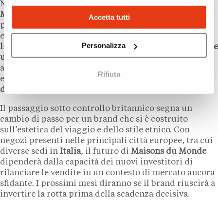
Nei prossimi mesi,
l’assemblea degli azionisti di
Maisons du Monde
sarà chiamata a votare il piano
Accetta tutti
proposto da Alteri e Eicos. In caso di approvazione
entro il
15 settembre 2026
,
il gruppo otterrebbe la
Personalizza
liquidità necessaria per proseguire le attività e avviare
un rilancio commerciale con nuovi proprietari.
In
assenza del via libera, la società ha avvertito
Rifiuta
esplicitamente di dover aprire
una procedura
d’insolvenza formale.
Il passaggio sotto controllo britannico segna un
cambio di passo per un brand che si è costruito
sull’estetica del viaggio e dello stile etnico. Con
negozi presenti nelle principali città europee, tra cui
diverse sedi in
Italia
, il futuro di
Maisons du Monde
dipenderà dalla capacità dei nuovi investitori di
rilanciare le vendite in un contesto di mercato ancora
sfidante. I prossimi mesi diranno se il brand riuscirà a
invertire la rotta prima della scadenza decisiva.