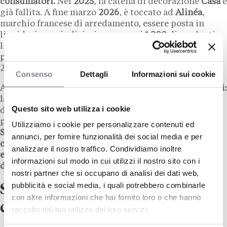
consumatori.
Nel
2025
, la catena di decorazione
Casa
è
già fallita. A fine marzo
2026
, è toccato ad
Alinéa
,
marchio francese di arredamento, essere posta in
liquidazione giudiziaria con quasi
1.200
dipendenti
licenziati. Il settore sconta la fine dell’euforia post-
pandemia, dopo il boom degli acquisti per la casa del
2020-2021.
Consenso
Dettagli
Informazioni sui cookie
A pesare su tutto il comparto sono
fattori convergenti:
la debolezza del mercato immobiliare, l’inflazione
Questo sito web utilizza i cookie
degli anni scorsi e la pressione esercitata dalle
piattaforme digitali cinesi a basso costo come
Temu
e
Utilizziamo i cookie per personalizzare contenuti ed
Shein
. Queste ultime sono accusate da più parti di
annunci, per fornire funzionalità dei social media e per
concorrenza sleale
, agendo
al di fuori degli standard
analizzare il nostro traffico. Condividiamo inoltre
europei
in materia di
sicurezza
dei prodotti e tutela
informazioni sul modo in cui utilizzi il nostro sito con i
dei lavoratori.
nostri partner che si occupano di analisi dei dati web,
pubblicità e social media, i quali potrebbero combinarle
Settembre 2026: la scadenza
con altre informazioni che hai fornito loro o che hanno
che può cambiare tutto
raccolto dal tuo utilizzo dei loro servizi.