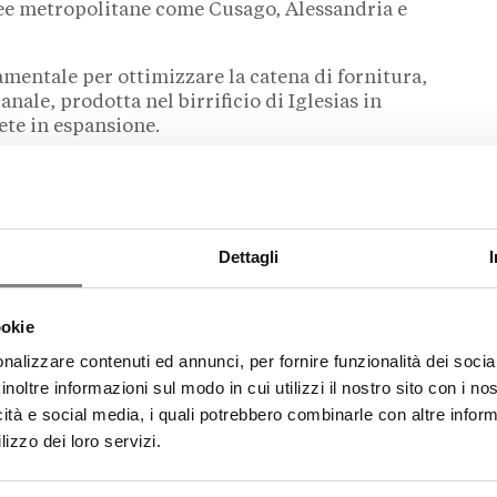
aree metropolitane come Cusago, Alessandria e
mentale per ottimizzare la catena di fornitura,
anale, prodotta nel birrificio di Iglesias in
ete in espansione.
: un successo internazionale
spansione internazionale.
La Francia si è
e la catena ha inaugurato diverse nuove sedi
Dettagli
’apertura del prestigioso locale a Nizza (presso il
unità in gestione diretta e
in franchising
nelle
ookie
 Montpellier, Tolosa e Laval.
nalizzare contenuti ed annunci, per fornire funzionalità dei socia
ato la flessibilità del modello di business di
inoltre informazioni sul modo in cui utilizzi il nostro sito con i n
 successo ai gusti e alle normative locali,
icità e social media, i quali potrebbero combinarle con altre inform
 mercati continentali.
lizzo dei loro servizi.
uove aperture e