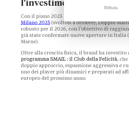
l’investimento sulla fidel
Rifiuta
Con il piano 2025 in archivio, l’azienda è già l
Milano 2025
(svoltosi a ottobre), Doppio Mal
robusto per il 2026, con l’obiettivo di raggiu
già state confermate nuove aperture in Italia
Marne).
Oltre alla crescita fisica, il brand ha investit
programma SMAIL : il Club della Felicità
, che
doppio approccio, espansione aggressiva e cu
uno dei player più dinamici e preparati ad aff
europeo del prossimo anno.