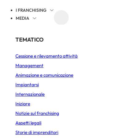
I FRANCHISING
MEDIA
EVENTI
NOTIZIE SUL FRANCHISING
PER SETTORE
TEMATICO
Cessione e rilevamento attività
Alimentazione
prepara il 2026 e c
Management
Bar Caffetteria
Animazione e comunicazione
rnazionale: 60 local
Bellezza e Benessere
Impiantarsi
Internazionale
Fast-Food
Francia!
Iniziare
Gelateria
Notizie sul franchising
Immobiliare
Aspetti legali
ATO IL 2 DICEMBRE 2025
AGGIORNATO IL 26 MARZO 2026
3 MIN.
Storie di imprenditori
Lavanderia