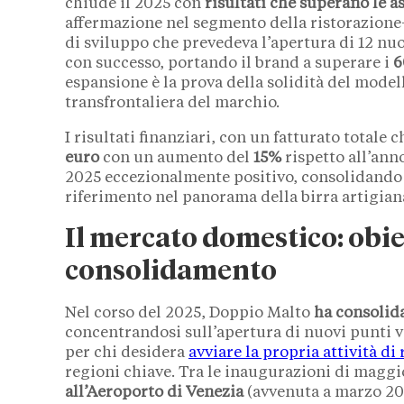
chiude il 2025 con
risultati che superano le a
affermazione nel segmento della ristorazione-
di sviluppo che prevedeva l’apertura di 12 nuo
con successo, portando il brand a superare i
6
espansione è la prova della solidità del modell
transfrontaliera del marchio.
I risultati finanziari, con un fatturato totale
euro
con un aumento del
15%
rispetto all’ann
2025 eccezionalmente positivo, consolidando
riferimento nel panorama della birra artigiana
Il mercato domestico: obie
consolidamento
Nel corso del 2025, Doppio Malto
ha consolida
concentrandosi sull’apertura di nuovi punti v
per chi desidera
avviare la propria attività di
regioni chiave. Tra le inaugurazioni di maggi
all’Aeroporto di Venezia
(avvenuta a marzo 202