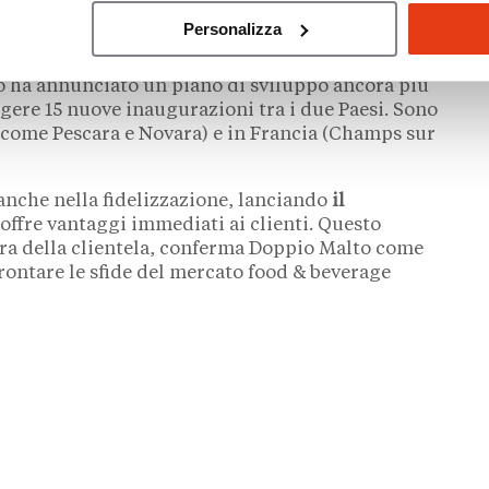
izzazione (SMAIL)
Personalizza
anciata verso il futuro.
Al Salone Franchising
to ha annunciato un piano di sviluppo ancora più
ngere 15 nuove inaugurazioni tra i due Paesi. Sono
 (come Pescara e Novara) e in Francia (Champs sur
o anche nella fidelizzazione, lanciando
il
 offre vantaggi immediati ai clienti. Questo
ra della clientela, conferma Doppio Malto come
rontare le sfide del mercato food & beverage