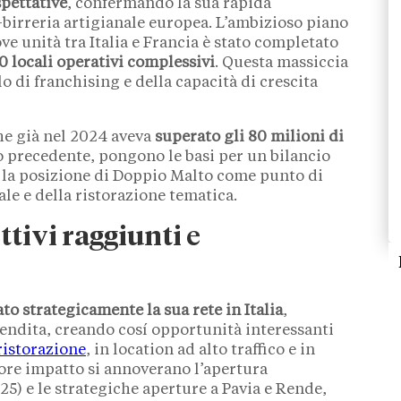
spettative
, confermando la sua rapida
birreria artigianale europea. L’ambizioso piano
ve unità tra Italia e Francia è stato completato
0 locali operativi complessivi
. Questa massiccia
o di franchising e della capacità di crescita
 che già nel 2024 aveva
superato gli 80 milioni di
o precedente, pongono le basi per un bilancio
 la posizione di Doppio Malto come punto di
le e della ristorazione tematica.
ttivi raggiunti e
to strategicamente la sua rete in Italia
,
endita, creando cosí opportunità interessanti
 ristorazione
, in location ad alto traffico e in
ore impatto si annoverano l’apertura
5) e le strategiche aperture a Pavia e Rende,