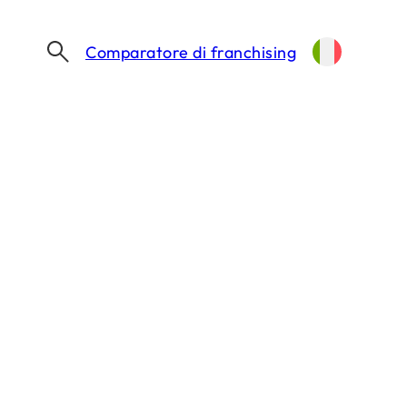
Comparatore di franchising
DOPPIO MALTO PREPARA IL 2026 E CONFERMA IL SUO SUCCESSO INTERNAZIONALE: 60 LOCALI TRA ITALIA E FRANCIA!
onferma il suo
i tra Italia e
 DI LETTURA