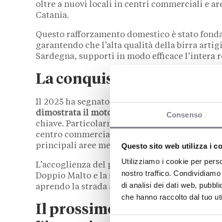
oltre a nuovi locali in centri commerciali e 
Catania.
Questo rafforzamento domestico è stato fonda
garantendo che l’alta qualità della birra artigi
Sardegna, supporti in modo efficace l’intera r
La conquista della Francia
Il 2025 ha segnato un punto di svolta per l’e
dimostrata il motore di crescita europeo
, dov
Consenso
chiave. Particolarmente significativa è stata l
centro commerciale Cap300), seguito da altre 
Questo sito web utilizza i c
principali aree metropolitane come Marsiglia,
Utilizziamo i cookie per perso
L’accoglienza del pubblico francese ha convalid
nostro traffico. Condividiamo 
Doppio Malto e la sua capacità di adattarsi con
di analisi dei dati web, pubbl
aprendo la strada a future espansioni in altri
che hanno raccolto dal tuo uti
Il prossimo capitolo: 15 n