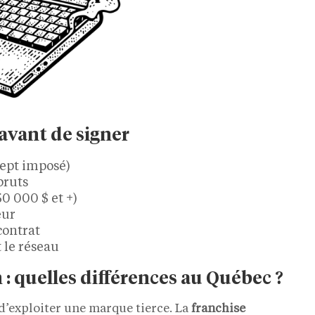
avant de signer
cept imposé)
bruts
50 000 $ et +)
eur
contrat
 le réseau
n : quelles différences au Québec ?
’exploiter une marque tierce. La
franchise