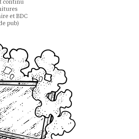
t continu
nitures
aire et BDC
 de pub)