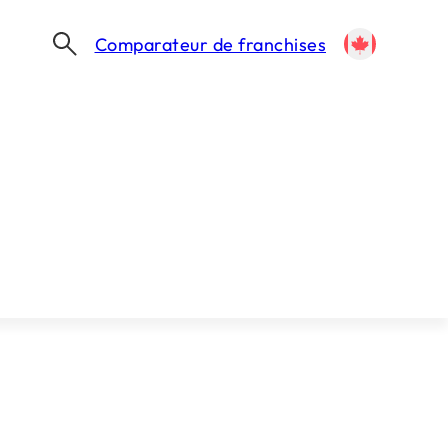
Comparateur de franchises
COMMENT OUVRIR UNE FRANCHISE AU QUÉBEC ? LE GUIDE COMPLET 2026
u Québec ? Le
6