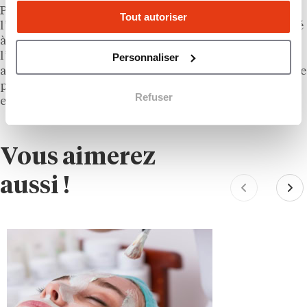
Pour un entrepreneur québécois, le calcul se joue sur
Tout autoriser
l’emplacement, la densité de population et la capacité
à fidéliser une clientèle prête à payer pour
l’encadrement. Les prochaines ouvertures annoncées
Personnaliser
au Québec en 2026 et 2027 diront si le fitness boutique
peut vraiment rivaliser avec les réseaux locaux bien
Refuser
enracinés.
Vous aimerez
aussi !