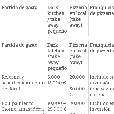
Partida de gasto
Dark
Pizzería
Franquicia
kitchen
en local
de pizzería
/ take
(take
away
away)
pequeño
Partida de gasto
Dark
Pizzería
Franquicia
kitchen
en local
de pizzería
/ take
(take
away
away)
pequeño
Reforma y
5.000 –
20.000
Incluido e
acondicionamiento
15.000 €
–
inversión
del local
50.000
total segú
€
enseña
Equipamiento
10.000 –
20.000
Incluido e
(horno, amasadora,
25.000 €
–
inversión