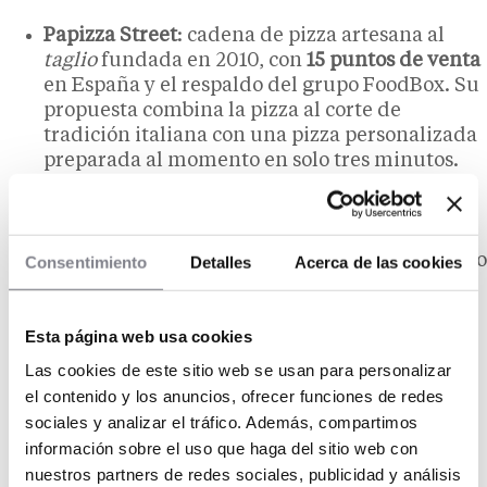
Papizza Street
: cadena de pizza artesana al
taglio
fundada en 2010, con
15 puntos de venta
en España y el respaldo del grupo FoodBox. Su
propuesta combina la pizza al corte de
tradición italiana con una pizza personalizada
preparada al momento en solo tres minutos.
Inversión total:
150.000 €
(canon de entrada:
20.000 €
). Aportación propia recomendada:
70.000 €
.
Domino’s Pizza
: referencia mundial del reparto
Consentimiento
Detalles
Acerca de las cookies
de pizzas a domicilio, con más de
20.000
establecimientos en más de 90 países
y cerca
Esta página web usa cookies
de
400 locales en España
. Forma parte del
Grupo Alsea desde 2014 y destaca por su
Las cookies de este sitio web se usan para personalizar
apuesta tecnológica en la gestión de pedidos y
el contenido y los anuncios, ofrecer funciones de redes
el seguimiento de entregas. Inversión total:
sociales y analizar el tráfico. Además, compartimos
desde 350.000 €
(canon de entrada:
25.000 €
).
información sobre el uso que haga del sitio web con
Superficie mínima del local:
120 m²
a pie de
nuestros partners de redes sociales, publicidad y análisis
calle.