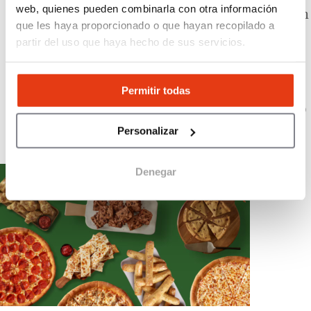
web, quienes pueden combinarla con otra información
Papa John’s
: cadena especializada en pizza con
que les haya proporcionado o que hayan recopilado a
ingredientes frescos y masa de calidad, con
partir del uso que haya hecho de sus servicios.
presencia en unas
70 pizzerías repartidas por
una veintena de provincias españolas
y un
plan de expansión para llegar a los
150 locales
Permitir todas
en 2029
. Su modelo es multicanal: local,
take
away
y
delivery
. Inversión total:
desde 280.000
€
(canon de entrada:
30.000 €
). Superficie
Personalizar
mínima:
150 m²
.
Denegar