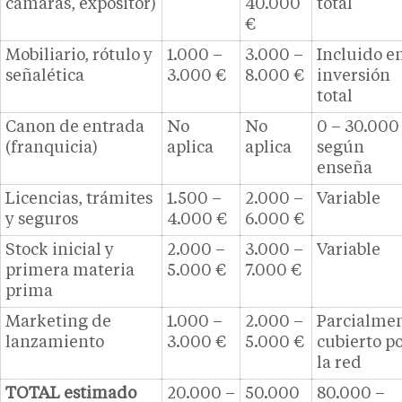
cámaras, expositor)
40.000
total
€
Mobiliario, rótulo y
1.000 –
3.000 –
Incluido e
señalética
3.000 €
8.000 €
inversión
total
Canon de entrada
No
No
0 – 30.000
(franquicia)
aplica
aplica
según
enseña
Licencias, trámites
1.500 –
2.000 –
Variable
y seguros
4.000 €
6.000 €
Stock inicial y
2.000 –
3.000 –
Variable
primera materia
5.000 €
7.000 €
prima
Marketing de
1.000 –
2.000 –
Parcialme
lanzamiento
3.000 €
5.000 €
cubierto p
la red
TOTAL estimado
20.000 –
50.000
80.000 –