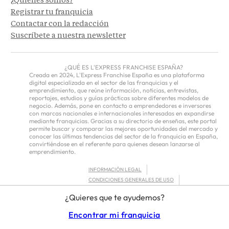
¿Quiénes somos?
Registrar tu franquicia
Contactar con la redacción
Suscríbete a nuestra newsletter
¿QUÉ ES L'EXPRESS FRANCHISE ESPAÑA?
Creada en 2024, L'Express Franchise España es una plataforma
digital especializada en el sector de las franquicias y el
emprendimiento, que reúne información, noticias, entrevistas,
reportajes, estudios y guías prácticas sobre diferentes modelos de
negocio. Además, pone en contacto a emprendedores e inversores
con marcas nacionales e internacionales interesadas en expandirse
mediante franquicias. Gracias a su directorio de enseñas, este portal
permite buscar y comparar las mejores oportunidades del mercado y
conocer las últimas tendencias del sector de la franquicia en España,
convirtiéndose en el referente para quienes desean lanzarse al
emprendimiento.
INFORMACIÓN LEGAL
CONDICIONES GENERALES DE USO
POLÍTICA DE PRIVACIDAD
¿Quieres que te ayudemos?
FRANCHISOR TERMS – EUROPE
Encontrar mi franquicia