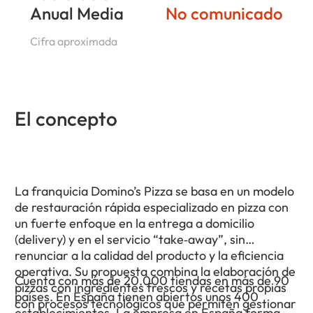
Anual Media
No comunicado
Cifra aproximada
El concepto
La franquicia Domino’s Pizza se basa en un modelo
de restauración rápida especializado en pizza con
un fuerte enfoque en la entrega a domicilio
(delivery) y en el servicio “take‑away”, sin
renunciar a la calidad del producto y la eficiencia
operativa. Su propuesta combina la elaboración de
Cuenta con más de 20.000 tiendas en más de 90
pizzas con ingredientes frescos y recetas propias
países. En España tienen abiertos unos 400
con procesos tecnológicos que permiten gestionar
establecimientos. La empresa en España forma