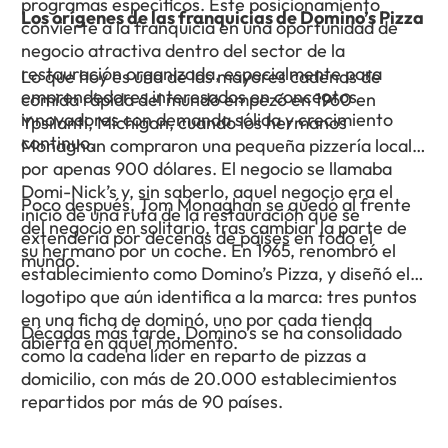
programas específicos. Este posicionamiento
Los orígenes de las franquicias de Domino’s Pizza
convierte a la franquicia en una oportunidad de
negocio atractiva dentro del sector de la
restauración organizada, especialmente para
Lo que hoy es una de las mayores cadenas de
emprendedores interesados en conceptos
comida rápida del mundo empezó en 1960 en
innovadores con demanda sólida y crecimiento
Ypsilanti, Michigan, cuando los hermanos
continuo.
Monaghan compraron una pequeña pizzería local
por apenas 900 dólares. El negocio se llamaba
Domi-Nick’s y, sin saberlo, aquel negocio era el
Poco después, Tom Monaghan se quedó al frente
inicio de una ruta de la restauración que se
del negocio en solitario, tras cambiar la parte de
extendería por decenas de países en todo el
su hermano por un coche. En 1965, renombró el
mundo.
establecimiento como Domino’s Pizza, y diseñó el
logotipo que aún identifica a la marca: tres puntos
en una ficha de dominó, uno por cada tienda
Décadas más tarde, Domino’s se ha consolidado
abierta en aquel momento.
como la cadena líder en reparto de pizzas a
domicilio, con más de 20.000 establecimientos
repartidos por más de 90 países.