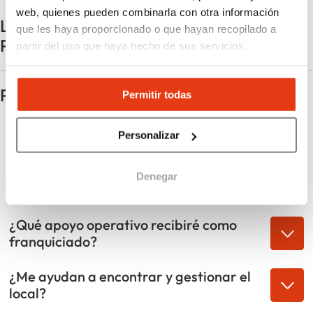
web, quienes pueden combinarla con otra información
La historia de la franquicia Domino's
que les haya proporcionado o que hayan recopilado a
Pizza
partir del uso que haya hecho de sus servicios.
Preguntas frecuentes
Permitir todas
¿Qué características deben tener los
Personalizar
locales estándar de Domino’s Pizza?
¿Qué opciones hay para ubicaciones
Denegar
especiales o estaciones de servicio?
¿Qué apoyo operativo recibiré como
franquiciado?
¿Me ayudan a encontrar y gestionar el
local?