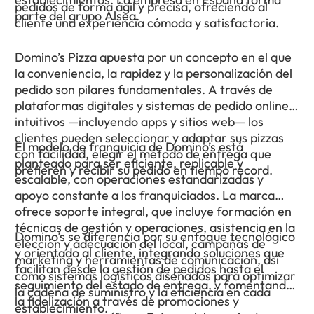
pedidos de forma ágil y precisa, ofreciendo al
parte del grupo Alsea.
cliente una experiencia cómoda y satisfactoria.
Domino’s Pizza apuesta por un concepto en el que
la conveniencia, la rapidez y la personalización del
pedido son pilares fundamentales. A través de
plataformas digitales y sistemas de pedido online
intuitivos —incluyendo apps y sitios web— los
clientes pueden seleccionar y adaptar sus pizzas
El modelo de franquicia de Domino’s está
con facilidad, elegir el método de entrega que
planteado para ser eficiente, replicable y
prefieren y recibir su pedido en tiempo récord.
escalable, con operaciones estandarizadas y
apoyo constante a los franquiciados. La marca
ofrece soporte integral, que incluye formación en
técnicas de gestión y operaciones, asistencia en la
Domino’s se diferencia por su enfoque tecnológico
elección y adecuación del local, campañas de
y orientado al cliente, integrando soluciones que
marketing y herramientas de comunicación, así
facilitan desde la gestión de pedidos hasta el
como sistemas logísticos diseñados para optimizar
seguimiento del estado de entrega, y fomentando
la cadena de suministro y la eficiencia en cada
la fidelización a través de promociones y
establecimiento.