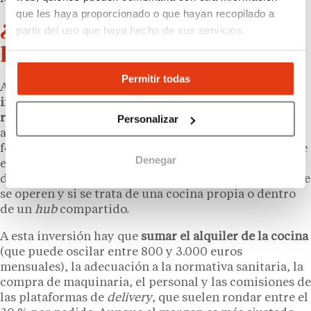
que les haya proporcionado o que hayan recopilado a
¿Cuánto cuesta abrir una ‘dark
partir del uso que haya hecho de sus servicios.
kitchen’?
Permitir todas
Abrir una
dark kitchen
en España requiere una
inversión sensiblemente menor que la de un
restaurante tradicional
, ya que elimina costes
Personalizar
asociados al servicio en sala y a ubicaciones
prime
. De
forma orientativa, el desembolso inicial suele situarse
Denegar
entre 15.000 y 60.000 euros, dependiendo del tamaño
del espacio, el equipamiento, el número de marcas que
se operen y si se trata de una cocina propia o dentro
de un
hub
compartido.
A esta inversión hay que
sumar el alquiler de la cocina
(que puede oscilar entre 800 y 3.000 euros
mensuales), la adecuación a la normativa sanitaria, la
compra de maquinaria, el personal y las comisiones de
las plataformas de
delivery
, que suelen rondar entre el