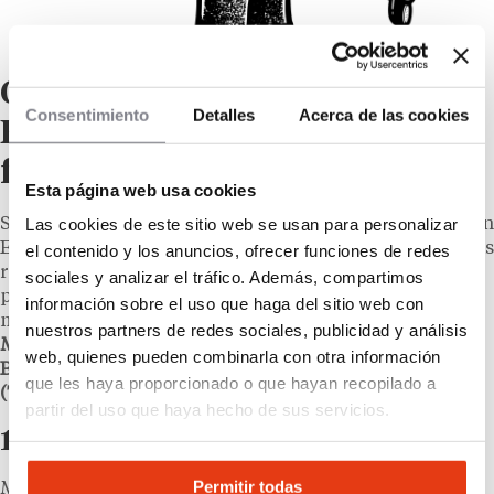
Otras hamburgueserías en
Consentimiento
Detalles
Acerca de las cookies
España que sí abren
franquicias
Esta página web usa cookies
Si la idea es entrar en el negocio de la hamburguesa en
Las cookies de este sitio web se usan para personalizar
España con un
contrato de franquicia
, hay alternativas
el contenido y los anuncios, ofrecer funciones de redes
reales y muy distintas en cuanto a inversión,
sociales y analizar el tráfico. Además, compartimos
posicionamiento y tamaño de red. Tres opciones
información sobre el uso que haga del sitio web con
merecen un análisis comparado: el gigante
nuestros partners de redes sociales, publicidad y análisis
McDonald’s
, el concepto
premium-casual
WISSLER:
web, quienes pueden combinarla con otra información
Bar & Burgers
y la cadena nacional
The Good Burger
que les haya proporcionado o que hayan recopilado a
(TGB)
, integrada en el grupo Restalia.
partir del uso que haya hecho de sus servicios.
1 – McDonald’s
Permitir todas
McDonald’s es, con diferencia, la red más grande del