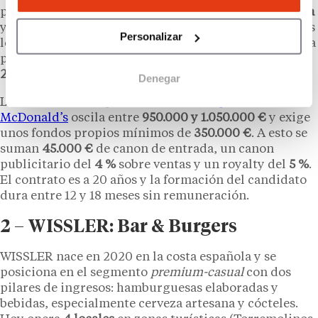
país: cuenta con unos
600 establecimientos en España
y trabaja con cerca de
120 franquiciados
, el 95 % de los
Personalizar
locales están operados bajo este régimen. La compañía
planea elevar la cifra hasta los
800 restaurantes en
2028
.
Denegar
La inversión total para
abrir una franquicia
McDonald’s
oscila entre
950.000 y 1.050.000 €
y exige
unos fondos propios mínimos de
350.000 €
. A esto se
suman
45.000 €
de canon de entrada, un canon
publicitario del
4 %
sobre ventas y un royalty del
5 %
.
El contrato es a 20 años y la formación del candidato
dura entre 12 y 18 meses sin remuneración.
2 – WISSLER: Bar & Burgers
WISSLER nace en 2020 en la costa española y se
posiciona en el segmento
premium-casual
con dos
pilares de ingresos: hamburguesas elaboradas y
bebidas, especialmente cerveza artesana y cócteles.