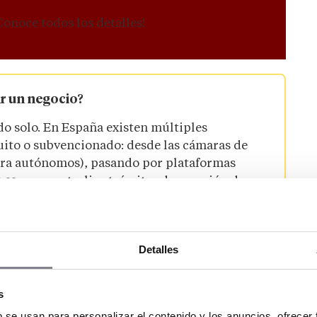
Conoce todos los detalles!
r un negocio?
do solo. En España existen múltiples
uito o subvencionado: desde las cámaras de
ra autónomos), pasando por plataformas
.es
, que centraliza trámites de creación de
quicia, la Asociación Española de la Franquicia
car marcas, modelos y sectores consolidados.
Detalles
s
aber con qué se cuenta. Muchos emprendedores
existen líneas de ayuda como los microcréditos,
b se usan para personalizar el contenido y los anuncios, ofrecer