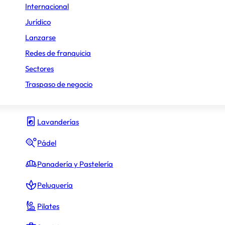
Internacional
Gimnasio y fitness
Jurídico
Lanzarse
Hamburguesas
Redes de franquicia
Heladerías
Sectores
Hostelería y Restauración
Traspaso de negocio
Inmobiliario
Lavanderías
Pádel
Panadería y Pastelería
Peluquería
Pilates