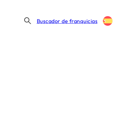
Buscador de franquicias
o sé de qué: 9
2026
 MIN. DE LECTURA