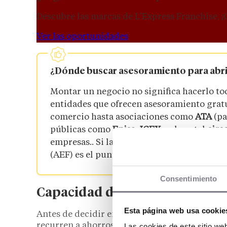
Descubre las marcas de L’Express Franchise. ¡
Ver las oportunidades
¿Dónde buscar asesoramiento para abri
Montar un negocio no significa hacerlo to
entidades que ofrecen asesoramiento grat
comercio hasta asociaciones como
ATA
(pa
públicas como
Enisa
,
ICEX
o el portal
circe
empresas.. Si la idea es entrar en una fran
(AEF) es el punto de partida para identifi
Consentimiento
Capacidad de financiación
Esta página web usa cookie
Antes de decidir en qué invertir, es clave s
recurren a ahorros personales, pero también 
Las cookies de este sitio we