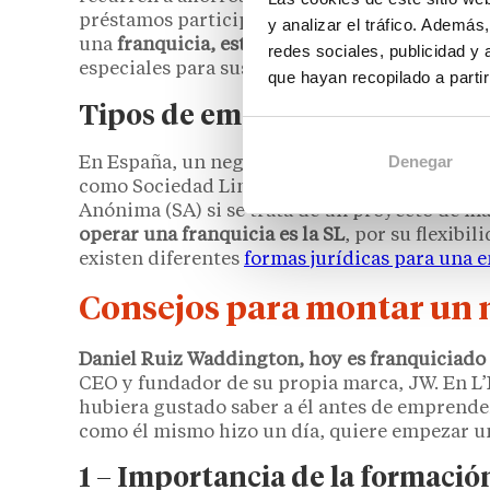
préstamos participativos de
Enisa
o subvencio
y analizar el tráfico. Ademá
una
franquicia, estás tienen, en muchos caso
redes sociales, publicidad y
especiales para sus nuevos franquiciados.
que hayan recopilado a parti
Tipos de empresa posibles: for
Denegar
En España, un negocio puede arrancar como 
como Sociedad Limitada (SL), ideal para pequ
Anónima (SA) si se trata de un proyecto de m
operar una franquicia es la SL
, por su flexibi
existen diferentes
formas jurídicas para una 
Consejos para montar un n
Daniel Ruiz Waddington, hoy es franquiciado
CEO y fundador de su propia marca, JW. En L
hubiera gustado saber a él antes de emprende
como él mismo hizo un día, quiere empezar u
1 – Importancia de la formació