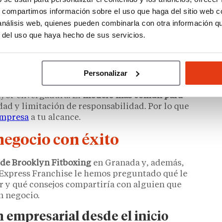
nes autonómicas. Además, si se traba de abrir
s, compartimos información sobre el uso que haga del sitio web 
s, acuerdos con bancos
que facilitan condiciones
 análisis web, quienes pueden combinarla con otra información q
r del uso que haya hecho de sus servicios.
mas jurídicas
Personalizar
autónomo (fórmula más rápida y económica),
eños negocios con varios socios, o como Sociedad
ayor envergadura. El
modelo más común para
lidad y limitación de responsabilidad. Por lo que
empresa
a tu alcance.
egocio con éxito
 de Brooklyn Fitboxing
en Granada y, además,
’Express Franchise le hemos preguntado qué le
r y qué consejos compartiría con alguien que
n negocio.
n empresarial desde el inicio