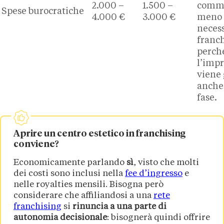
2.000 –
1.500 –
comme
Spese burocratiche
4.000 €
3.000 €
meno
necess
franc
perch
l’imp
viene
anche
fase.
Aprire un centro estetico in franchising
conviene?
Economicamente parlando
sì
, visto che molti
dei costi sono inclusi nella
fee d’ingresso
e
nelle royalties mensili. Bisogna però
considerare che affiliandosi a una
rete
franchising
si
rinuncia a una parte di
autonomia decisionale
: bisognerà quindi offrire