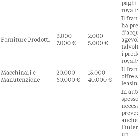
paghi
royalt
Il fra
ha pre
d’acqu
3.000 –
2.000 –
Forniture Prodotti
agevol
7.000 €
5.000 €
talvol
i prod
royalt
Il fra
Macchinari e
20.000 –
15.000 –
offre 
Manutenzione
60.000 €
40.000 €
leasin
In au
spess
neces
preve
anche
l’inte
un