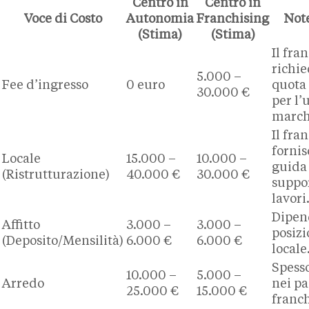
Centro in
Centro in
Voce di Costo
Autonomia
Franchising
Not
(Stima)
(Stima)
Il fra
richi
5.000 –
Fee d’ingresso
0 euro
quota 
30.000 €
per l’
march
Il fra
fornis
Locale
15.000 –
10.000 –
guida
(Ristrutturazione)
40.000 €
30.000 €
suppor
lavori
Dipen
Affitto
3.000 –
3.000 –
posizi
(Deposito/Mensilità)
6.000 €
6.000 €
locale
Spesso
10.000 –
5.000 –
Arredo
nei pa
25.000 €
15.000 €
franch