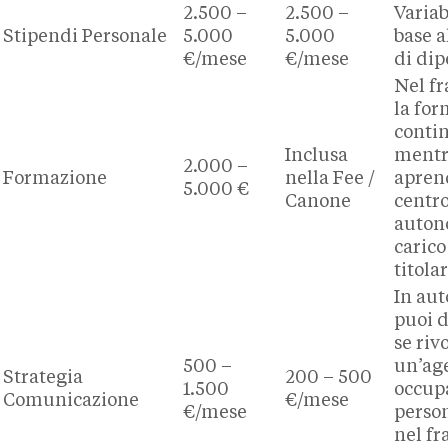
2.500 –
2.500 –
Variab
Stipendi Personale
5.000
5.000
base 
€/mese
€/mese
di dip
Nel f
la for
conti
Inclusa
ment
2.000 –
Formazione
nella Fee /
apren
5.000 €
Canone
centr
auton
carico
titolar
In au
puoi 
se riv
500 –
un’ag
Strategia
200 – 500
1.500
occup
Comunicazione
€/mese
€/mese
perso
nel fr