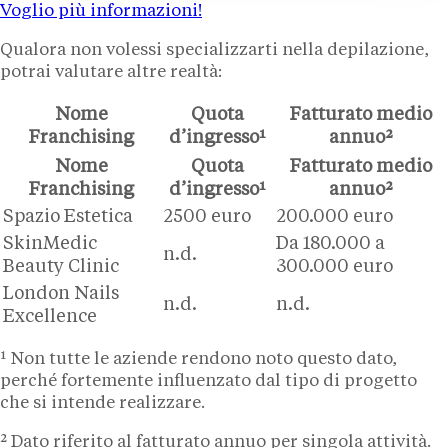
Voglio più informazioni!
Qualora non volessi specializzarti nella depilazione,
potrai valutare altre realtà:
Nome
Quota
Fatturato medio
Franchising
d’ingresso¹
annuo²
Nome
Quota
Fatturato medio
Franchising
d’ingresso¹
annuo²
Spazio Estetica
2500 euro
200.000 euro
SkinMedic
Da 180.000 a
n.d.
Beauty Clinic
300.000 euro
London Nails
n.d.
n.d.
Excellence
¹ Non tutte le aziende rendono noto questo dato,
perché fortemente influenzato dal tipo di progetto
che si intende realizzare.
² Dato riferito al fatturato annuo per singola attività.