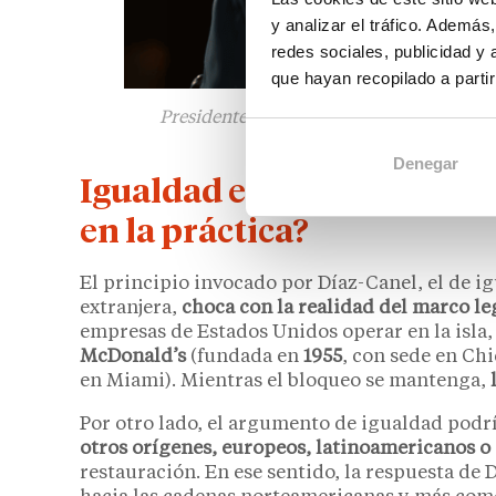
y analizar el tráfico. Ademá
redes sociales, publicidad y
que hayan recopilado a parti
Presidente de Cuba, Miguel Díaz-Canel, e
pantalla del vídeo 
Denegar
Igualdad económica para lo
en la práctica?
El principio invocado por Díaz-Canel, el de i
extranjera,
choca con la realidad del marco l
empresas de Estados Unidos operar en la isla
McDonald’s
(fundada en
1955
, con sede en Ch
en Miami). Mientras el bloqueo se mantenga,
Por otro lado, el argumento de igualdad podr
otros orígenes, europeos, latinoamericanos o 
restauración. En ese sentido, la respuesta d