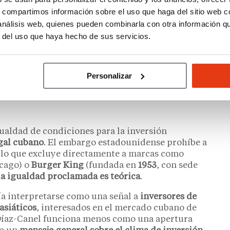
s, compartimos información sobre el uso que haga del sitio web 
 análisis web, quienes pueden combinarla con otra información q
r del uso que haya hecho de sus servicios.
n la entrevista con Telenoticias. Captura de
en Youtube (junio-2026).
Personalizar
s inversores: ¿qué significa
gualdad de condiciones para la inversión
egal cubano
. El embargo estadounidense prohíbe a
, lo que excluye directamente a marcas como
icago) o
Burger King
(fundada en
1953
, con sede
la igualdad proclamada es teórica
.
ía interpretarse como una señal a
inversores de
asiáticos
, interesados en el mercado cubano de
e Díaz-Canel funciona menos como una apertura