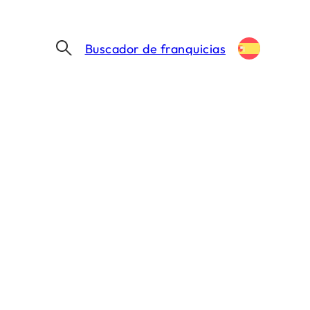
Buscador de franquicias
CON “CONDICIONES DE IGUALDAD”, ¿LLEGARÁN MCDONALD’S Y BURGER KING A CUBA? EL PRESIDENTE DÍAZ-CANEL RESPONDE
, ¿llegarán
 El presidente
e