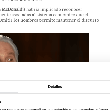
pida estadounidenses.
a
McDonald’s
habría implicado reconocer
mente asociadas al sistema económico que el
Omitir los nombres permite mantener el discurso
Detalles
s
b se usan para personalizar el contenido y los anuncios, ofrecer