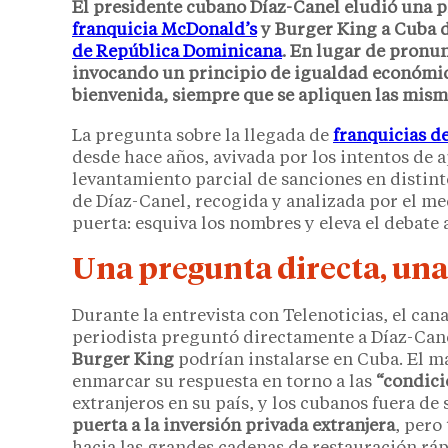
El presidente cubano Díaz-Canel eludió una pr
franquicia
McDonald’s
y
Burger King
a Cuba 
de República Dominicana
. En lugar de pronu
invocando un principio de igualdad económica
bienvenida, siempre que se apliquen las misma
La pregunta sobre la llegada de
franquicias d
desde hace años, avivada por los intentos de 
levantamiento parcial de sanciones en distin
de Díaz-Canel, recogida y analizada por el m
puerta: esquiva los nombres y eleva el debate a
Una pregunta directa, una
Durante la entrevista con Telenoticias, el can
periodista preguntó directamente a Díaz-Can
Burger King
podrían instalarse en Cuba. El m
enmarcar su respuesta en torno a las
“condici
extranjeros en su país, y los cubanos fuera de
puerta a la inversión privada extranjera
, pero