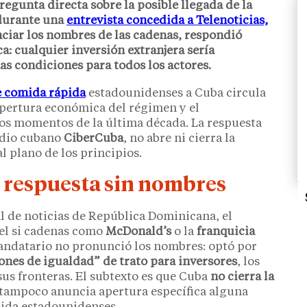
egunta directa sobre la posible llegada de la
durante una
entrevista concedida a Telenoticias,
nciar los nombres de las cadenas, respondió
: cualquier inversión extranjera sería
s condiciones para todos los actores.
e comida rápida
estadounidenses a Cuba circula
apertura económica del régimen y el
tos momentos de la última década. La respuesta
edio cubano
CiberCuba
, no abre ni cierra la
l plano de los principios.
 respuesta sin nombres
al de noticias de República Dominicana, el
el si cadenas como
McDonald’s
o la
franquicia
andatario no pronunció los nombres: optó por
ones de igualdad” de trato para inversores
, los
 sus fronteras. El subtexto es que Cuba
no cierra la
 tampoco anuncia apertura específica alguna