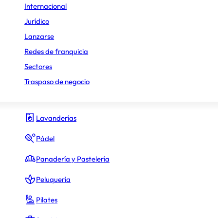
Internacional
Gimnasio y fitness
Jurídico
Lanzarse
Hamburguesas
Redes de franquicia
Heladerías
Sectores
Hostelería y Restauración
Traspaso de negocio
Inmobiliario
Lavanderías
Pádel
Panadería y Pastelería
Peluquería
Pilates