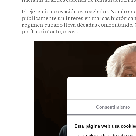
hacia las grandes cadenas de restauración rá
El ejercicio de evasión es revelador. Nombrar 
públicamente un interés en marcas histórica
régimen cubano lleva décadas confrontando. 
político intacto, o casi.
Consentimiento
Esta página web usa cookie
Las cookies de este sitio we