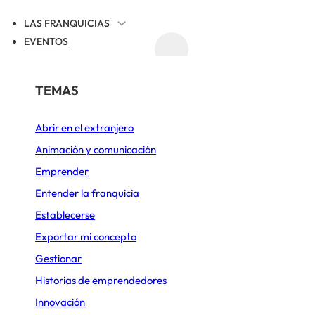
LAS FRANQUICIAS
EVENTOS
ACTUALIDAD
REGISTRAR TU FRANQUICIA
POR SECTOR
TEMAS
UALIDAD DE LAS FRANQUICIAS
Abrir en el extranjero
Alimentación
Animación y comunicación
ciones de igualdad”
Belleza y Bienestar
Emprender
Cafeterías
Entender la franquicia
Burger King a Cuba?
Establecerse
Comida rápida
Exportar mi concepto
Díaz-Canel respond
Construcción y Reformas
Gestionar
Deportes y Ocio
Historias de emprendedores
Innovación
PUBLICADO EL 29 DE JUNIO DE 2026
3 MIN. DE LECTURA
Diseño de cocinas