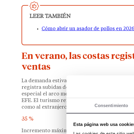
LEER TAMBIÉN
Cómo abrir un asador de pollos en 2026
En verano, las costas regi
ventas
La demanda estival no se reparte igual por tod
registra subidas del
15 %
en las ventas de poll
especial el arco mediterráneo andaluz, alcan
EFE. El turismo refuerza esa concentración, ya
Consentimiento
como al extranjero.
35 %
Esta página web usa cookie
Incremento máximo de las ventas de pollo asad
Las cookies de este sitio we