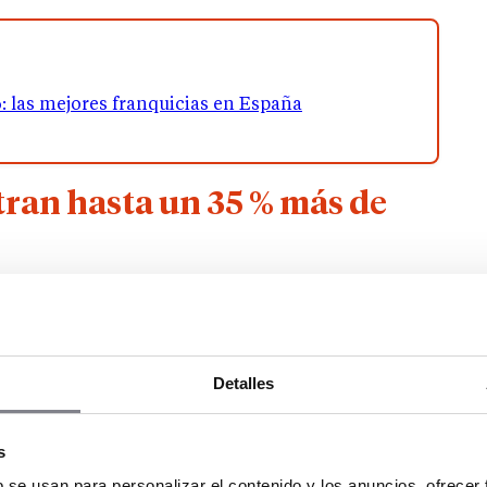
: las mejores franquicias en España
stran hasta un 35 % más de
a la geografía española. El interior peninsular
o asado, mientras que las zonas costeras, en
zan incrementos de hasta el
35 %
, de acuerdo con
 que el producto atrae tanto al viajero nacional
Detalles
s
o en las zonas costeras durante el verano, según
b se usan para personalizar el contenido y los anuncios, ofrecer