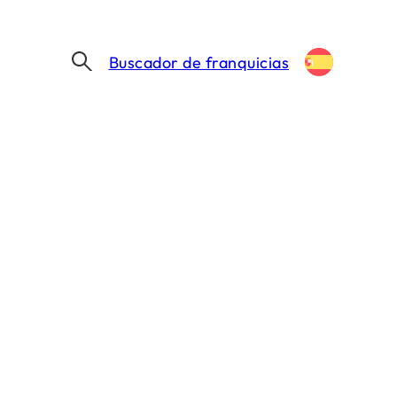
Buscador de franquicias
BUENAS NOTICIAS PARA LOS AMANTES DEL POLLO ASADO: ESTO CAMBIA EN 2026 (PRECIOS, DEMANDA…)
el pollo asado:
, demanda…)
IN. DE LECTURA