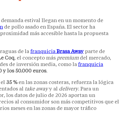
a demanda estival llegan en un momento de
ón
de pollo asado en España. El sector ha
 proximidad más accesible hasta la propuesta
araguas de la
franquicia
Brasa Away
parte de
Le Coq
, el concepto más
premium
del mercado,
redes de inversión media, como la
franquicia
 y los 50.000 euros
.
 el
35 %
en las zonas costeras, refuerza la lógica
entados al
take away
y al
delivery
. Para un
r, los datos de julio de 2026 aportan un
recios al consumidor son más competitivos que el
arios meses en las zonas de mayor tráfico