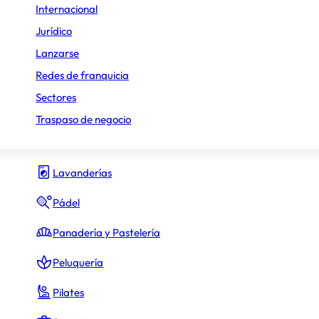
Internacional
Gimnasio y fitness
Jurídico
Lanzarse
Hamburguesas
Redes de franquicia
Heladerías
Sectores
Hostelería y Restauración
Traspaso de negocio
Inmobiliario
Lavanderías
Pádel
Panadería y Pastelería
Peluquería
Pilates