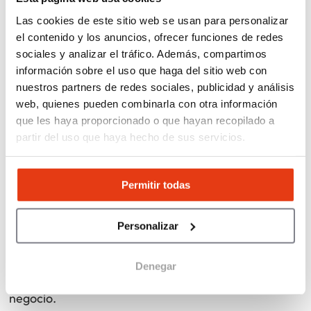
¿Cuál es la mejor ubicación para una
Las cookies de este sitio web se usan para personalizar
franquicia de cuidado de mayores?
el contenido y los anuncios, ofrecer funciones de redes
sociales y analizar el tráfico. Además, compartimos
La demanda existe en prácticamente todo el
información sobre el uso que haga del sitio web con
territorio nacional, aunque las zonas con mayor
nuestros partners de redes sociales, publicidad y análisis
envejecimiento de la población y elevada densidad
web, quienes pueden combinarla con otra información
de habitantes suelen ofrecer mayores
que les haya proporcionado o que hayan recopilado a
oportunidades de crecimiento.
partir del uso que haya hecho de sus servicios.
¿Es necesario tener experiencia en el
Permitir todas
sector sociosanitario?
Personalizar
No siempre. Muchas cadenas ofrecen formación
inicial y soporte continuo. No obstante, contar con
habilidades comerciales y de gestión de equipos
Denegar
resulta especialmente valioso para el éxito del
negocio.