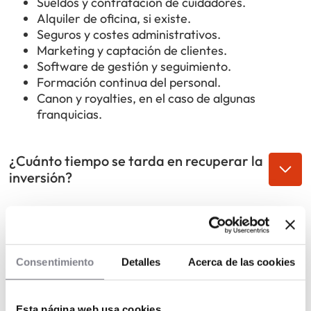
Sueldos y contratación de cuidadores.
Alquiler de oficina, si existe.
Seguros y costes administrativos.
Marketing y captación de clientes.
Software de gestión y seguimiento.
Formación continua del personal.
Canon y royalties, en el caso de algunas
franquicias.
¿Cuánto tiempo se tarda en recuperar la
inversión?
El retorno suele producirse entre uno y tres años,
dependiendo del número de usuarios atendidos y del
desarrollo comercial de la delegación. La recurrencia
de los servicios favorece la estabilidad de los
Consentimiento
Detalles
Acerca de las cookies
ingresos.
Esta página web usa cookies