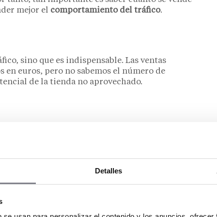
nder mejor el
comportamiento del tráfico
.
ico, sino que es indispensable. Las ventas
os en euros, pero no sabemos el número de
tencial de la tienda no aprovechado.
, empresa de desarrollo de soluciones
omercios
iciencia
Detalles
 a otros indicadores, que son los que permiten
s
cada punto de venta.
b se usan para personalizar el contenido y los anuncios, ofrecer