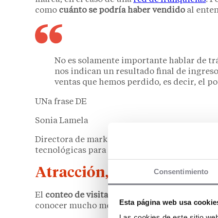
como
cuánto se podría haber vendido
al ente
No es solamente importante hablar de tráf
nos indican un resultado final de ingres
ventas que hemos perdido, es decir, el po
UNa frase DE
Sonia Lamela
Directora de marketing de TC Group Solutions
tecnológicas para la gestión profesional de c
Atracción, conversión y ef
Consentimiento
El
conteo de visitantes
es la puerta de entrada
Esta página web usa cookie
conocer mucho mejor el rendimiento real de 
Las cookies de este sitio we