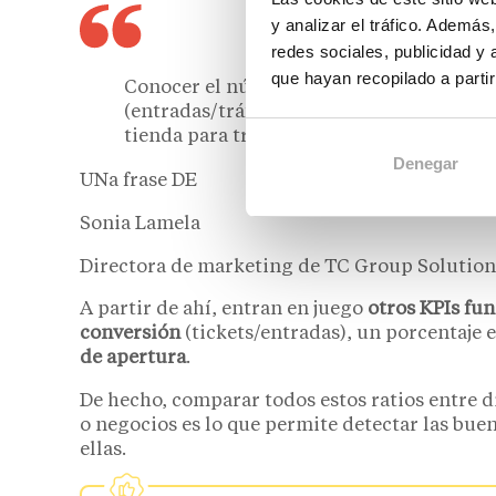
y analizar el tráfico. Ademá
redes sociales, publicidad y
que hayan recopilado a parti
Conocer el número de visitantes en las t
(entradas/tráfico exterior), que nos indi
tienda para transformar el flujo peatonal
Denegar
UNa frase DE
Sonia Lamela
Directora de marketing de TC Group Solution
A partir de ahí, entran en juego
otros KPIs fu
conversión
(tickets/entradas), un porcentaje 
de apertura
.
De hecho, comparar todos estos ratios entre 
o negocios es lo que permite detectar las bue
ellas.