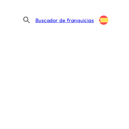
Buscador de franquicias
IENTES EN NEGOCIOS: EXPERIENCIA DE USUARIOS EN TIENDAS 2026
de clientes en
 en tiendas 2026
MIN. DE LECTURA