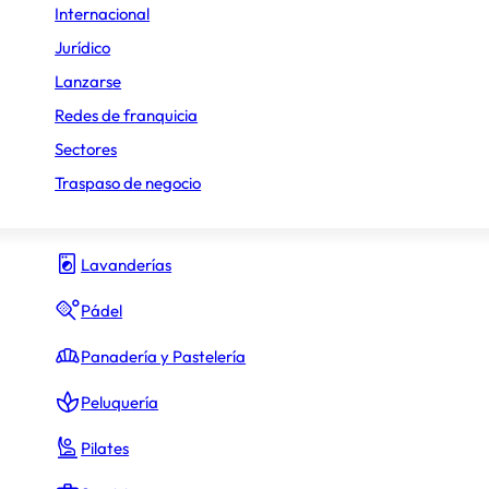
Internacional
Gimnasio y fitness
Jurídico
Lanzarse
Hamburguesas
Redes de franquicia
Heladerías
Sectores
Hostelería y Restauración
Traspaso de negocio
Inmobiliario
Lavanderías
Pádel
Panadería y Pastelería
Peluquería
Pilates