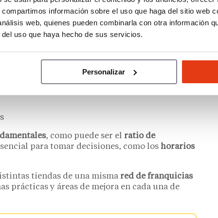
s, compartimos información sobre el uso que haga del sitio web 
 análisis web, quienes pueden combinarla con otra información q
r del uso que haya hecho de sus servicios.
iendas nos permite
calcular el ratio de acción
ca el grado de atractividad que tiene nuestra
 en clientes potenciales.
Personalizar
s
ndamentales
, como puede ser el
ratio de
esencial para tomar decisiones, como los
horarios
distintas tiendas de una misma
red de franquicias
nas prácticas y áreas de mejora en cada una de