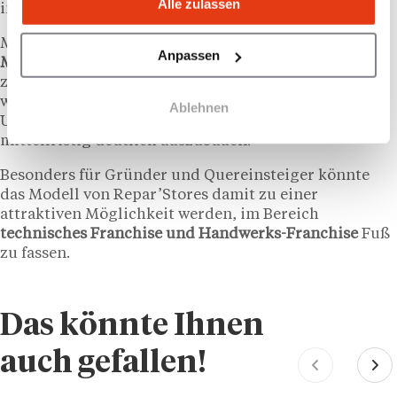
Alle zulassen
internationale Expansion eine zentrale Rolle.
Mit dem wachsenden Markt für
Reparatur- und
Anpassen
Modernisierungsdienstleistungen
, dem
zunehmenden Fokus auf Nachhaltigkeit sowie einem
weiterhin fragmentierten Handwerkssektor sieht das
Ablehnen
Unternehmen gute Chancen, das Netzwerk
mittelfristig deutlich auszubauen.
Besonders für Gründer und Quereinsteiger könnte
das Modell von Repar’Stores damit zu einer
attraktiven Möglichkeit werden, im Bereich
technisches Franchise und Handwerks-Franchise
Fuß
zu fassen.
Das könnte Ihnen
auch gefallen!