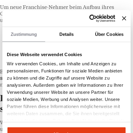
Um neue Franchise-Nehmer beim Aufbau ihres
Geschäfts zu begleiten, stellt Repar’Stores
umfangreiche Unterstützung bereit:
branchenspezifische Softwarelösungen,
Zustimmung
Details
Über Cookies
technische Hotline, S
chulungsprogramme,
zentrale Einkaufsstrukturen,
Diese Webseite verwendet Cookies
sowie Marketing- und Digitalmaßnahmen.
Wir verwenden Cookies, um Inhalte und Anzeigen zu
personalisieren, Funktionen für soziale Medien anbieten
Besonders hervor hebt das Unternehmen seine
zu können und die Zugriffe auf unsere Website zu
schnelle Ersatzteillogistik
sowie die vergleichsweise
niedrige
Franchise-Gebühr von 4 Prozent
.
analysieren. Außerdem geben wir Informationen zu Ihrer
Verwendung unserer Website an unsere Partner für
Deutschland bleibt
soziale Medien, Werbung und Analysen weiter. Unsere
Partner führen diese Informationen möglicherweise mit
strategischer Schlüsselmarkt
weiteren Daten zusammen, die Sie ihnen bereitgestellt
haben oder die sie im Rahmen Ihrer Nutzung der Dienste
Während Repar’Stores bereits in Belgien, Luxemburg
gesammelt haben.
und Spanien aktiv ist, spielt Deutschland für die