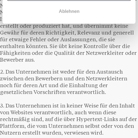
Nutzer haftbar gemacht werden. Sie kann nicht für
Ablehnen
Nachrichten, Informationen, Hypertext-Links oder
Inhalte haftbar gemacht werden, die sie nicht direkt
erstellt oder produziert hat, und übernimmt keine
Gewähr für deren Richtigkeit, Relevanz und generell
für etwaige Fehler oder Auslassungen, die sie
enthalten könnten. Sie übt keine Kontrolle über die
Fähigkeiten oder die Qualität der Netzwerkleiter oder
Bewerber aus.
2. Das Unternehmen ist weder für den Austausch
zwischen den Bewerbern und den Netzwerkleitern
noch für deren Art und die Einhaltung der
gesetzlichen Vorschriften verantwortlich.
3. Das Unternehmen ist in keiner Weise für den Inhalt
von Websites verantwortlich, auch wenn diese
rechtmäßig sind, auf die über Hypertext-Links auf der
Plattform, die vom Unternehmen selbst oder von den
Nutzern erstellt wurden, verwiesen wird.