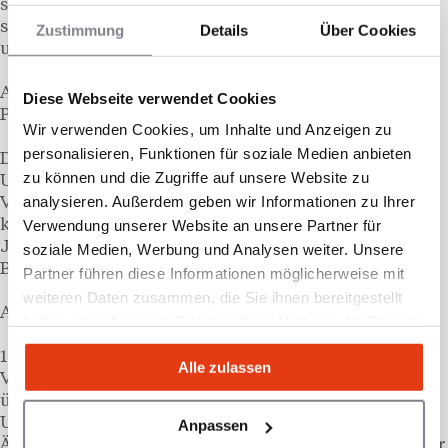
sowie ihm unverzüglich den Zugang zur Plattform zu
sperren und ihm den Zugang für die Zukunft zu
Zustimmung
Details
Über Cookies
untersagen.
ARTIKEL 6 – Vergütung für die Dienstleistungen der
Diese Webseite verwendet Cookies
Plattform
Wir verwenden Cookies, um Inhalte und Anzeigen zu
personalisieren, Funktionen für soziale Medien anbieten
Der Zugang zur Plattform und die von dem
zu können und die Zugriffe auf unsere Website zu
Unternehmen angebotenen
analysieren. Außerdem geben wir Informationen zu Ihrer
Vermittlungsdienstleistungen sind für Bewerber
kostenlos. Für Netzwerkleiter ist ein
Verwendung unserer Website an unsere Partner für
Jahresabonnement zu den in den AGB festgelegten
soziale Medien, Werbung und Analysen weiter. Unsere
Bedingungen erforderlich.
Partner führen diese Informationen möglicherweise mit
weiteren Daten zusammen, die Sie ihnen bereitgestellt
ARTIKEL 7 – Haftungsbeschränkung
haben oder die sie im Rahmen Ihrer Nutzung der Dienste
gesammelt haben.
1. Das Unternehmen übernimmt keine Gewähr für die
Alle zulassen
Vollständigkeit und Richtigkeit der von den Nutzern
übermittelten Informationen und haftet unter keinen
Umständen dafür. Das Unternehmen kann nicht für
Anpassen
Änderungen der Informationen oder Datenbanken der