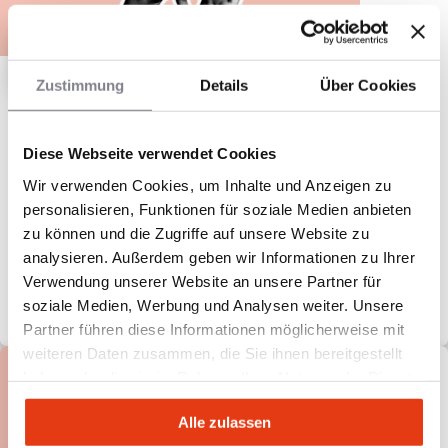
Zustimmung
Details
Über Cookies
Gelateria La Luna
Diese Webseite verwendet Cookies
Italienische Lebensfreude erleben.
Wir verwenden Cookies, um Inhalte und Anzeigen zu
80.000 €
Eigenkapital
personalisieren, Funktionen für soziale Medien anbieten
zu können und die Zugriffe auf unsere Website zu
analysieren. Außerdem geben wir Informationen zu Ihrer
Verwendung unserer Website an unsere Partner für
soziale Medien, Werbung und Analysen weiter. Unsere
Partner führen diese Informationen möglicherweise mit
weiteren Daten zusammen, die Sie ihnen bereitgestellt
haben oder die sie im Rahmen Ihrer Nutzung der Dienste
gesammelt haben.
Alle zulassen