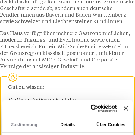
deckt das künftige Radisson nicht nur österreichische
Geschäftsreisende ab, sondern auch deutsche
Pendler:innen aus Bayern und Baden-Württemberg
sowie Schweizer und Liechtensteiner Kund:innen.
Das Haus verfügt über mehrere Gastronomieflächen,
moderne Tagungs- und Eventräume sowie einen
Fitnessbereich. Für ein Mid-Scale-Business-Hotel in
der Grenzregion klassisch positioniert, mit klarer
Ausrichtung auf MICE-Geschäft und Corporate-
Verträge der ansässigen Industrie.
Gut zu wissen:
Radisson Individuals
ist die
konversionsorientierte Soft Brand der Radisson
Hotel Group für inhabergeführte Häuser mit
individuellem Charakter. Die
Kernmarke
Zustimmung
Details
Über Cookies
Radisson
dagegen folgt strikteren Standards in
Design, Service und F&B und richtet sich an