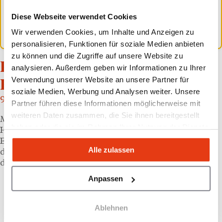
Mid-Scale-Geschäftsreisende. Diese
Diese Webseite verwendet Cookies
Markenwahl entscheidet bei Konversionen über
Investitionsvolumen und Vertragslaufzeit.
Wir verwenden Cookies, um Inhalte und Anzeigen zu
personalisieren, Funktionen für soziale Medien anbieten
zu können und die Zugriffe auf unsere Website zu
Radisson-Ziel: 100 DACH-
analysieren. Außerdem geben wir Informationen zu Ihrer
Verwendung unserer Website an unsere Partner für
Häuser bis Ende der Dekade
soziale Medien, Werbung und Analysen weiter. Unsere
90 von 100
Partner führen diese Informationen möglicherweise mit
weiteren Daten zusammen, die Sie ihnen bereitgestellt
Mit den drei 1912-Konversionen kommt die Radisson
haben oder die sie im Rahmen Ihrer Nutzung der Dienste
Hotel Group auf 90 Hotels in Betrieb oder
gesammelt haben.
Entwicklung in der DACH-Region und nähert sich
Alle zulassen
dem selbst gesteckten Ziel von 100 Häusern bis Ende
des Jahrzehnts.
Anpassen
Ablehnen