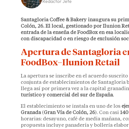
Redactor Jefe
Santagloria Coffee & Bakery inaugura su prim
Colón, 26. El local, gestionado por
Ilunion Ret
entrada de la enseña de
FoodBox
en esa local
con discapacidad o en riesgo de exclusión soci
Apertura de Santagloria e
FoodBox–Ilunion Retail
La apertura se inscribe en el acuerdo suscrito
conjunta de establecimientos de Santagloria b
llega así por primera vez a la capital granadi
turístico y comercial del sur de España
.
El establecimiento se instala en uno de los
eje
Granada
(
Gran Vía de Colón, 26
). Con casi
140
horarias: desayuno, café de media mañana, com
propuesta incluye panadería y bollería elabora