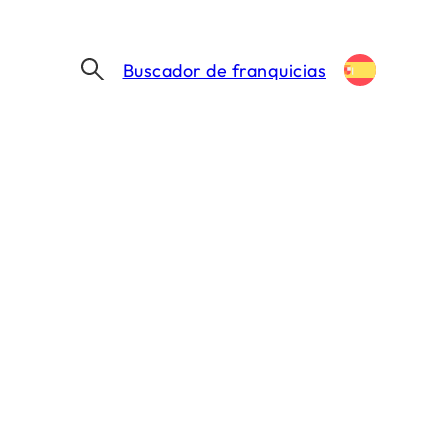
Buscador de franquicias
SANTAGLORIA LLEGA A GRANADA CON UN MODELO DE EMPLEO INCLUSIVO EN ANDALUCÍA
 un modelo de
alucía
 MIN. DE LECTURA