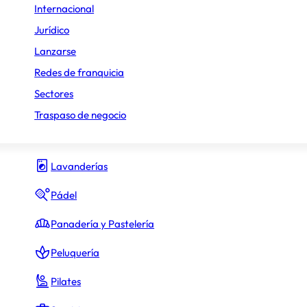
Internacional
Gimnasio y fitness
Jurídico
Lanzarse
Hamburguesas
Redes de franquicia
Heladerías
Sectores
Hostelería y Restauración
Traspaso de negocio
Inmobiliario
Lavanderías
Pádel
Panadería y Pastelería
Peluquería
Pilates