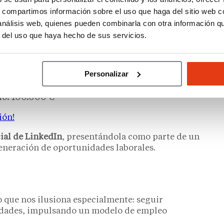
s, compartimos información sobre el uso que haga del sitio web 
 bakery
 análisis web, quienes pueden combinarla con otra información q
ia de panadería y
r del uso que haya hecho de sus servicios.
Salón de Té
Personalizar
io: 100.000 €
ión!
cial de LinkedIn
, presentándola como parte de un
eneración de oportunidades laborales.
 que nos ilusiona especialmente: seguir
dades, impulsando un modelo de empleo