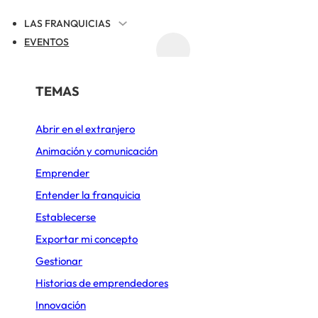
LAS FRANQUICIAS
EVENTOS
ACTUALIDAD
REGISTRAR TU FRANQUICIA
POR SECTOR
TEMAS
UALIDAD DE LAS FRANQUICIAS
Abrir en el extranjero
Alimentación
Animación y comunicación
llega a Granada con
Belleza y Bienestar
Emprender
Cafeterías
Entender la franquicia
o inclusivo en And
Establecerse
Comida rápida
Exportar mi concepto
Construcción y Reformas
Gestionar
 25 DE JUNIO DE 2026
ACTUALIZADO EL 25 DE JUNIO DE 2026
2
Deportes y Ocio
Historias de emprendedores
Innovación
Diseño de cocinas