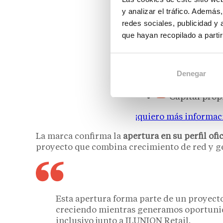
y analizar el tráfico. Ademá
Santagloria Coffee &
redes sociales, publicidad y
Santagloria: Franquic
que hayan recopilado a parti
cafetería
Cafetería y 
Denegar
215 Locals
Capital prop
¡quiero más informac
La marca confirma la
apertura en su perfil ofi
proyecto que combina crecimiento de red y g
Esta apertura forma parte de un proyecto
creciendo mientras generamos oportuni
inclusivo junto a ILUNION Retail.