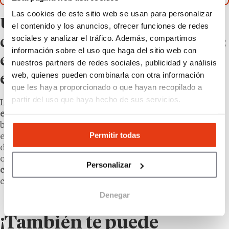
Las cookies de este sitio web se usan para personalizar
Un perfil de franquiciado
el contenido y los anuncios, ofrecer funciones de redes
sociales y analizar el tráfico. Además, compartimos
comprometido con su entorno:
información sobre el uso que haga del sitio web con
emprendedores, comerciantes
nuestros partners de redes sociales, publicidad y análisis
web, quienes pueden combinarla con otra información
e inversores
que les haya proporcionado o que hayan recopilado a
partir del uso que haya hecho de sus servicios.
La propuesta de
Plaza Supermercados
se dirige a
emprendedores, comerciantes e inversores
que
buscan un proyecto rentable respaldado por una
Permitir todas
empresa con más de
60 años
de experiencia en
distribución alimentaria. La cadena no busca
operadores meramente financieros: apunta a
perfiles
Personalizar
con vocación de servicio y arraigo local
, de acuerdo
con Food Retail & Service.
Denegar
¡También te puede